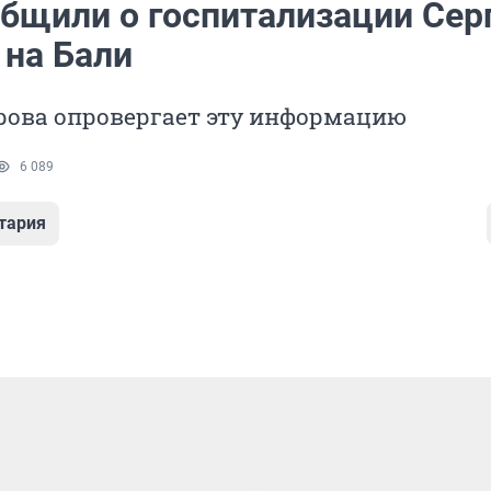
бщили о госпитализации Сер
 на Бали
рова опровергает эту информацию
6 089
тария