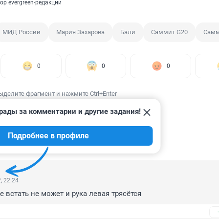
ор evergreen-редакции
МИД России
Мария Захарова
Бали
Саммит G20
Сам
0
0
0
ыделите фрагмент и нажмите Ctrl+Enter
рады за комментарии и другие задания!
Подробнее в профиле
ИИ
22
, 22:24
е встать не может и рука левая трясётся