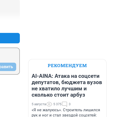
+0
–0
РЕКОМЕНДУЕМ
равить
AI-AINA: Атака на соцсети
депутатов, бюджета вузов
не хватило лучшим и
сколько стоит арбуз
5 августа
5 375
3
«Я не жалуюсь». Строитель лишился
рук и ног и стал звездой соцсетей: