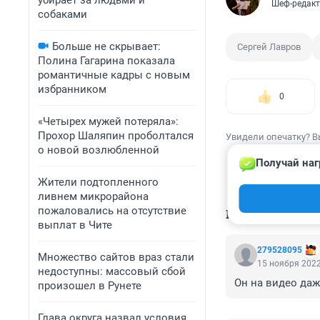
убирает за людьми и
Шеф-редакт
собаками
Больше не скрывает:
Сергей Лавров
Полина Гагарина показала
романтичные кадры с новым
избранником
0
«Четырех мужей потеряла»:
Прохор Шаляпин проболтался
Увидели опечатку? В
о новой возлюбленной
Получай наг
Жители подтопленного
ливнем микрорайона
пожаловались на отсутствие
КОММЕНТАР
выплат в Чите
279528095
Множество сайтов враз стали
15 ноября 2022
недоступны: массовый сбой
Он на видео даж
произошел в Рунете
Глава округа назвал условия