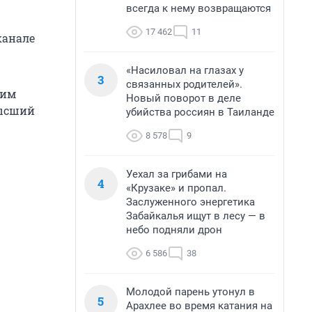
всегда к нему возвращаются
17 462
11
канале
«Насиловал на глазах у
3
связанных родителей».
рим
Новый поворот в деле
высший
убийства россиян в Таиланде
8 578
9
Уехал за грибами на
4
«Крузаке» и пропал.
Заслуженного энергетика
Забайкалья ищут в лесу — в
небо подняли дрон
6 586
38
Молодой парень утонул в
5
Арахлее во время катания на