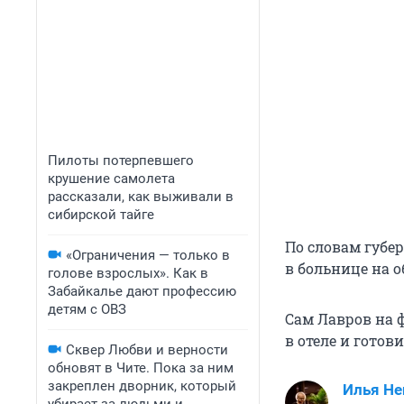
Пилоты потерпевшего
крушение самолета
рассказали, как выживали в
сибирской тайге
По словам губер
«Ограничения — только в
в больнице на о
голове взрослых». Как в
Забайкалье дают профессию
детям с ОВЗ
Сам Лавров на 
в отеле и готов
Сквер Любви и верности
обновят в Чите. Пока за ним
закреплен дворник, который
Илья Не