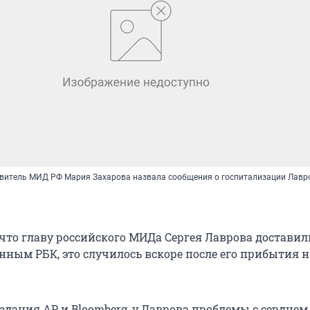
витель МИД РФ Мария Захарова назвала сообщения о госпитализации Лавр
что главу российского МИДа Сергея Лаврова доставил
анным РБК, это случилось вскоре после его прибытия 
здания AP и Bloomberg, у Лаврова проблемы с сердцем