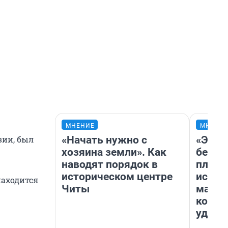
МНЕНИЕ
МНЕНИ
«Начать нужно с
«Это 
вии, был
хозяина земли». Как
безоб
наводят порядок в
площа
историческом центре
исчез
находится
Читы
мален
котор
удобн