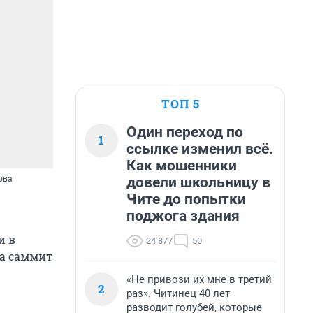
ТОП 5
Один переход по
1
ссылке изменил всё.
Как мошенники
довели школьницу в
ова
Чите до попытки
поджога здания
и в
24 877
50
на саммит
«Не привози их мне в третий
2
раз». Читинец 40 лет
разводит голубей, которые
.