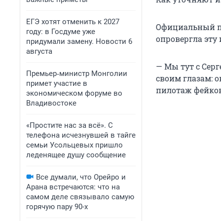
ЕГЭ хотят отменить к 2027
Официальный пр
году: в Госдуме уже
опровергла эту
придумали замену. Новости 6
августа
— Мы тут с Сер
Премьер‑министр Монголии
своим глазам: о
примет участие в
пилотаж фейков
экономическом форуме во
Владивостоке
«Простите нас за всё». С
телефона исчезнувшей в тайге
семьи Усольцевых пришло
леденящее душу сообщение
Все думали, что Орейро и
Арана встречаются: что на
самом деле связывало самую
горячую пару 90-х