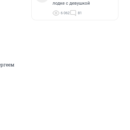
лодке с девушкой
6 062
81
ергеем