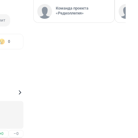
Команда проекта
«Редколлегия»
мит
0
+0
–0