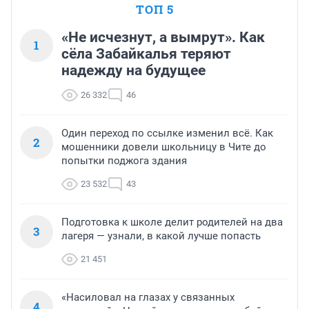
ТОП 5
«Не исчезнут, а вымрут». Как
1
сёла Забайкалья теряют
надежду на будущее
26 332
46
Один переход по ссылке изменил всё. Как
2
мошенники довели школьницу в Чите до
попытки поджога здания
23 532
43
Подготовка к школе делит родителей на два
3
лагеря — узнали, в какой лучше попасть
21 451
«Насиловал на глазах у связанных
4