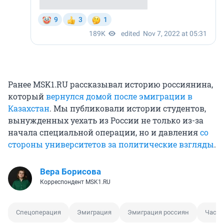
Ранее MSK1.RU рассказывал историю россиянина,
который
вернулся домой после эмиграции в
Казахстан
. Мы публиковали истории студентов,
вынужденных уехать из России не только из-за
начала специальной операции, но и давления
со
стороны университетов за политические взгляды
.
Вера Борисова
Корреспондент MSK1.RU
Спецоперация
Эмиграция
Эмиграция россиян
Части