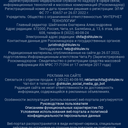
Зарегистрировано Федеральной службой по надзору в сфере связи,
информационных технологий и массовых коммуникаций (Роскомнадзор)
Регистрационный номер и дата принятия решения о регистрации: ЭЛ №
ФС 77 – 83657 от 26.07.2022 г.
Учредитель: Общество с ограниченной ответственностью "ИНТЕРНЕТ
ТЕХНОЛОГИИ"
Главный редактор: Шайтанова Екатерина Александровна
Адрес редакции: 672000, Россия, Чита, ул. Балябина, д. 13, 6 этаж, офис
608, телефон 8 (3022) 40-08-24
Электронный адрес редакции:
chita@shkulev.ru
Контактные данные для Роскомнадзора и государственных органов:
juristnsk@shkulev.ru
Техподдержка:
help@shkulev.ru
Редакционные материалы, опубликованные на сайте до 26.07.2022,
подготовлены Информационным агентством Чита.Ру (Зарегистрировано
Роскомнадзором - Свидетельство о регистрации средства массовой
информации ИА №ФС 77-71394 от 17 октября 2017 года)
РЕКЛАМА НА САЙТЕ
Связаться с отделом продаж: 8 (30-22) 40-08-90,
reklamachita@shkulev.ru
Чат-бот в телеграм:
@shkulev_social_media_gp_bot
Редакция сайта не несет ответственности за достоверность
информации, содержащейся в рекламных объявлениях.
Особенности эксплуатации (использования) веб-портала регулируются:
Руководством пользователя
Описанием функциональных характеристик ПО
Условиями использования веб-портала и политикой
конфиденциальности персональных данных
Веб-портал распространяется в виде интернет-сервиса, специальные
действия по установке на стороне пользователя не требуются