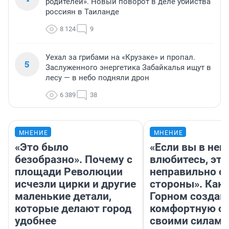
родителей». Новый поворот в деле убийства
россиян в Таиланде
8 124
9
Уехал за грибами на «Крузаке» и пропал.
5
Заслуженного энергетика Забайкалья ищут в
лесу — в небо подняли дрон
6 389
38
МНЕНИЕ
МНЕНИЕ
«Это было
«Если вы в него
безобразно». Почему с
влюбитесь, это
площади Революции
неправильно с
исчезли цирки и другие
стороны». Как 
маленькие детали,
Горном создаю
которые делают город
комфортную с
удобнее
своими силами