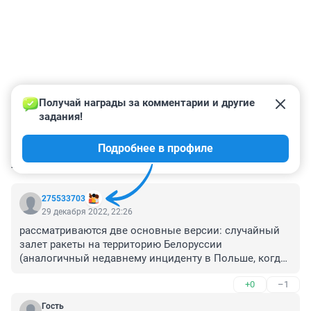
Получай награды за комментарии и другие 
задания!
Подробнее в профиле
КОММЕНТАРИИ
3
275533703
29 декабря 2022, 22:26
рассматриваются две основные версии: случайный 
залет ракеты на территорию Белоруссии 
(аналогичный недавнему инциденту в Польше, когда 
ракета полетела не в ту сторону) или работа систем 
+0
–1
ПВО Белоруссии.как обычно никакой правдивой 
конкретики .видимо ещё не решили в каком 
Гость