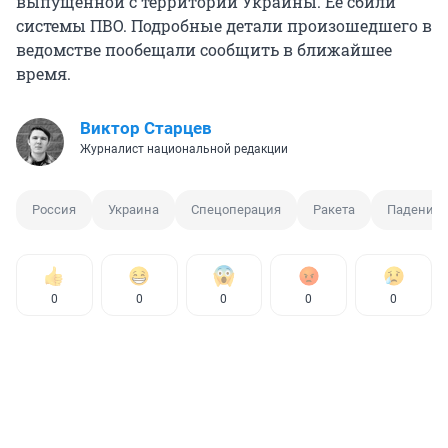
выпущенной с территории Украины. Её сбили
системы ПВО. Подробные детали произошедшего в
ведомстве пообещали сообщить в ближайшее
время.
Виктор Старцев
Журналист национальной редакции
Россия
Украина
Спецоперация
Ракета
Падение 
0
0
0
0
0