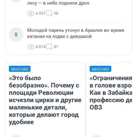
лесу — в небо подняли дрон
6 537
38
Молодой парень утонул в Арахлее во время
5
катания на лодке с девушкой
6 014
81
МНЕНИЕ
МНЕНИЕ
«Это было
«Ограничения 
безобразно». Почему с
в голове взрос
площади Революции
Как в Забайка
исчезли цирки и другие
профессию дет
маленькие детали,
ОВЗ
которые делают город
удобнее