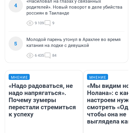
«Насиловал на глазах у связанных
4
родителей». Новый поворот в деле убийства
россиян в Таиланде
9 109
9
Молодой парень утонул в Арахлее во время
5
катания на лодке с девушкой
6 435
84
МНЕНИЕ
МНЕНИЕ
«Надо радоваться, не
«Мы видим нов
надо напрягаться».
Нолана»: с как
Почему зумеры
настроем нужн
перестали стремиться
смотреть «Оди
к успеху
чтобы она не
выглядела как