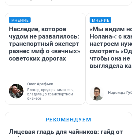
МНЕНИЕ
МНЕНИЕ
Наследие, которое
«Мы видим нов
чудом не развалилось:
Нолана»: с как
транспортный эксперт
настроем нужн
разнес миф о «вечных»
смотреть «Оди
советских дорогах
чтобы она не
выглядела как
Олег Арефьев
Блогер, предприниматель,
Надежда Губар
владелец в транспортном
бизнесе
РЕКОМЕНДУЕМ
Лицевая гладь для чайников: гайд от