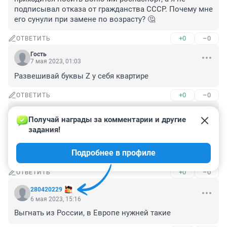
подписывал отказа от гражданства СССР. Почему мне 
его сунули при замене по возрасту? 🤔
+0
–0
ОТВЕТИТЬ
Гость
7 мая 2023, 01:03
Развешивай буквы Z у себя квартире
+0
–0
ОТВЕТИТЬ
Гость
6 мая 2023, 19:47
Получай награды за комментарии и другие 
задания!
В Латвии она лишилась любой работы, села в тюрьму 
и еще получила люлей, а в России можно всё с гос. 
Подробнее в профиле
символикой. Так любая страна проиграет всё.
+0
–0
ОТВЕТИТЬ
280420229
6 мая 2023, 15:16
Выгнать из России, в Европе нужней такие