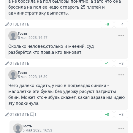
а не бросила на пол былобы понятно, а зато что она 
бросила на пол ее надо отпароть 25 плетей и 
административку выписать.
+8
–4
ОТВЕТИТЬ
Гость
5 мая 2023, 16:57
Сколько человек,столько и мнений, суд 
разберётся,кто прав,а кто виноват.
+1
–3
ОТВЕТИТЬ
Гость
5 мая 2023, 16:39
Чего далеко ходить, у нас в подъездах синяки - 
малолетки эти буквы без удержу рисуют.патриоты 
блин. Может кто-нибудь скажет, какая зараза им идею 
эту подкинула.
+8
–3
ОТВЕТИТЬ
1
Гость
5 мая 2023, 16:53