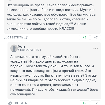
Эта женщина не права. Какое право имеет срывать 
символики и флаги. Еще и выкидывать их. Мужчина 
молодец, как красиво все обустроил. Все бы жильцы 
такие были. Было бы здорово. Уютно, красиво и 
очень приятно зайти в такой подъезд!!! А наши 
символики это вообще просто КЛАСС!!!
+5
–7
ОТВЕТИТЬ
1
Гость
5 мая 2023, 17:21
А подъезд это что музей какой, чтобы его 
украшать? Ну ладно цветы, их можно на 
подоконники ставить у окон. И то не так много. А 
какую-то символику, шкафы и прочий хлам. Это 
немыслимо просто. Вы к чему призываете? Это же 
не личная квартира. У этого мужика видимо сдвиг, 
он что хочет то и делает, независимо от 
помещений. И надо, чтобы каждый так делал? Бред 
сумасшедшего.
+6
–2
ОТВЕТИТЬ