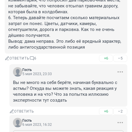
комментария, что попросил два парковочных места, 
не забывайте, что человек отсыпал гравием дорогу, 
которая была в колдобинах.

6. Теперь давайте посчитаем сколько материальных 
затрат он понес. Цветы, датчики, камеры, 
огнетушители, дорога и парковка. Как то не очень 
дёшево получается. 

Вывод: дама неправа. Это либо её вредный характер, 
либо антигосударственной позиция
+6
–5
ОТВЕТИТЬ
6
Гость
5 мая 2023, 23:33
Вы не много на себя берёте, начиная буквально с 
астмы? Откуда вы можете знать, какая реакция у 
человека и на что? Что за попытка иллюзию 
экспертности тут создать
+6
–2
ОТВЕТИТЬ
Гость
6 мая 2023, 16:32