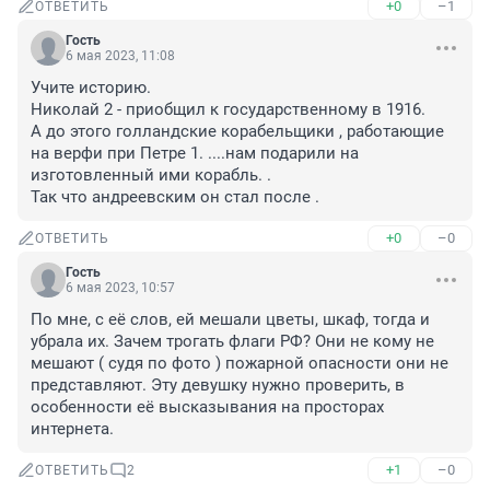
+0
–1
ОТВЕТИТЬ
Гость
6 мая 2023, 11:08
Учите историю.

Николай 2 - приобщил к государственному в 1916.

А до этого голландские корабельщики , работающие 
на верфи при Петре 1. ....нам подарили на 
изготовленный ими корабль. .

Так что андреевским он стал после .
+0
–0
ОТВЕТИТЬ
Гость
6 мая 2023, 10:57
По мне, с её слов, ей мешали цветы, шкаф, тогда и 
убрала их. Зачем трогать флаги РФ? Они не кому не 
мешают ( судя по фото ) пожарной опасности они не 
представляют. Эту девушку нужно проверить, в 
особенности её высказывания на просторах 
интернета.
+1
–0
ОТВЕТИТЬ
2