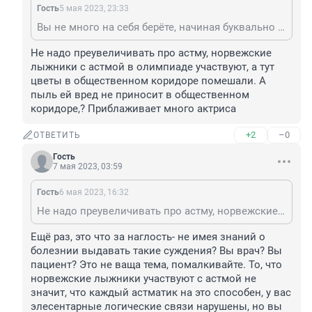
Гость
5 мая 2023, 23:33
Вы не много на себя берёте, начиная буквально с астмы? Откуда вы можете знать, какая реакция у человека и на что? Что за попытка иллюзию экспертности тут создать
Не надо преувеличивать про астму, норвежские 
лыжники с астмой в олимпиаде участвуют, а тут 
цветы в общественном коридоре помешали. А 
пыль ей вред не приносит в общественном 
коридоре,? Приблаживает много актриса
+2
–0
ОТВЕТИТЬ
Гость
7 мая 2023, 03:59
Гость
6 мая 2023, 16:32
Не надо преувеличивать про астму, норвежские лыжники с астмой в олимпиаде участвуют, а тут цветы в общественном коридоре помешали. А пыль ей вред не приносит в общественном коридоре,? Приблаживает много актриса
Ещё раз, это что за наглость- не имея знаний о 
болезнии выдавать такие суждения? Вы врач? Вы 
пациент? Это не ваща тема, помалкивайте. То, что 
норвежские лыжники участвуют с астмой не 
значит, что каждый астматик на это способен, у вас 
элесентарные логические связи нарушены, но вы 