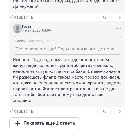
Гле попало это где? Подъезд дома это где попало? 
Да неужели?
+2
–0
ОТВЕТИТЬ
Гость
7 мая 2023, 04:06
Гость
6 мая 2023, 16:33
Гле попало это где? Подъезд дома это где попало? Да неужели?
Именно. Подъезд дома- это где попало, в нём 
живут люди, заносят крупногабаритную мебель, 
велосипеды, гуляют дети и собаки. Странно знаете 
ли размещать флаг в таком месте, трезво понимая, 
что даже не специально его можно уронить, задеть, 
порвать и т д. Жилое пространство как бы не для 
того, чтобы бояться по нему передвигаться 
создано.
+0
–0
ОТВЕТИТЬ
Показать ещё 2 ответа