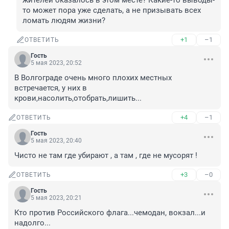
жителей оказалось в этом месте? Какие-то выводы-
то может пора уже сделать, а не призывать всех 
ломать людям жизни?
+1
–1
ОТВЕТИТЬ
Гость
5 мая 2023, 20:52
В Волгограде очень много плохих местных 
встречается, у них в 
крови,насолить,отобрать,лишить...
+4
–1
ОТВЕТИТЬ
Гость
5 мая 2023, 20:40
Чисто не там где убирают , а там , где не мусорят !
+3
–0
ОТВЕТИТЬ
Гость
5 мая 2023, 20:21
Кто против Российского флага...чемодан, вокзал...и 
надолго...