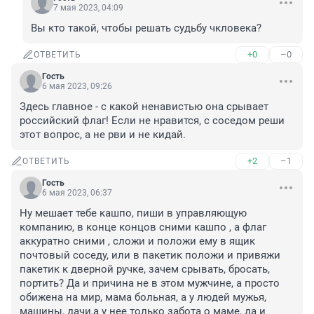
7 мая 2023, 04:09
Вы кто такой, чтобы решать судьбу чкловека?
+0
–0
ОТВЕТИТЬ
Гость
6 мая 2023, 09:26
Здесь главное - с какой ненавистью она срывает 
российский флаг! Если не нравится, с соседом реши 
этот вопрос, а не рви и не кидай.
+2
–1
ОТВЕТИТЬ
Гость
6 мая 2023, 06:37
Ну мешает тебе кашпо, пиши в управляющую 
компанию, в конце концов сними кашпо , а флаг 
аккуратно сними , сложи и положи ему в ящик 
почтовый соседу, или в пакетик положи и привяжи 
пакетик к дверной ручке, зачем срывать, бросать, 
портить? Да и причина не в этом мужчине, а просто 
обижена на мир, мама больная, а у людей мужья, 
машины, дачи,а у нее только забота о маме, да и 