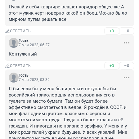
Пускай у себя квартире вещает коридор общее же.А 
этот мужик черт новерно какой он боец.Можно было 
мирном путем решать все.
+0
–0
ОТВЕТИТЬ
Гость
7 мая 2023, 06:27
Контуженый
+0
–0
ОТВЕТИТЬ
Гость
7 мая 2023, 03:39
Я бы если бы у меня были деньги погупалбы бы 
российский триколор для использования его в 
туалете за место бумаги. Там он будет более 
эффективно смотреться в ведре. Я рождён в СССР, и 
мой флаг одним цветом, красным с серпом и 
молотом символ труда. Труда на благо страны и её 
граждан. И никогда я не признаю эрэфию. У меня и у 
моих родителей украли будущее. У всех украли!!! Мне 
приходится носить вонючий роспаспорт, а я не 