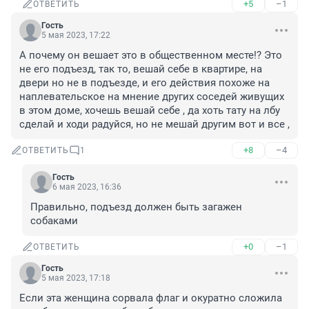
+5
–1
ОТВЕТИТЬ
Гость
5 мая 2023, 17:22
А почему он вешает это в общественном месте!? Это 
не его подъезд, так то, вешай себе в квартире, на 
двери но не в подъезде, и его действия похоже на 
наплевательское на мнение других соседей живущих 
в этом доме, хочешь вешай себе , да хоть тату на лбу 
сделай и ходи радуйся, но не мешай другим вот и все ,
+8
–4
ОТВЕТИТЬ
1
Гость
6 мая 2023, 16:36
Правильно, подъезд должен быть загажен 
собаками
+0
–1
ОТВЕТИТЬ
Гость
5 мая 2023, 17:18
Если эта женщина сорвала флаг и окуратно сложила 