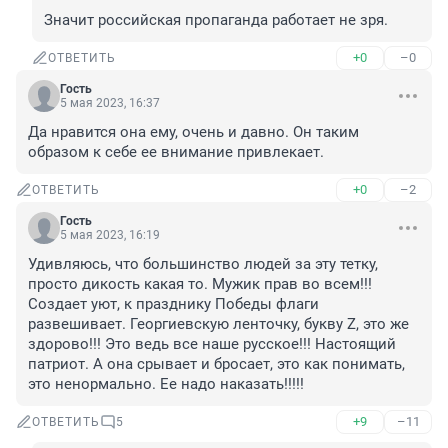
Значит российская пропаганда работает не зря.
+0
–0
ОТВЕТИТЬ
Гость
5 мая 2023, 16:37
Да нравится она ему, очень и давно. Он таким 
образом к себе ее внимание привлекает.
+0
–2
ОТВЕТИТЬ
Гость
5 мая 2023, 16:19
Удивляюсь, что большинство людей за эту тетку, 
просто дикость какая то. Мужик прав во всем!!! 
Создает уют, к празднику Победы флаги 
развешивает. Георгиевскую ленточку, букву Z, это же 
здорово!!! Это ведь все наше русское!!! Настоящий 
патриот. А она срывает и бросает, это как понимать, 
это ненормально. Ее надо наказать!!!!!
+9
–11
ОТВЕТИТЬ
5