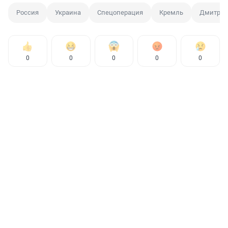
Россия
Украина
Спецоперация
Кремль
Дмитрий
0
0
0
0
0