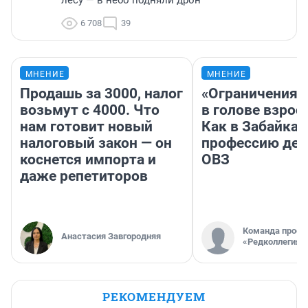
лесу — в небо подняли дрон
6 708
39
МНЕНИЕ
МНЕНИЕ
Продашь за 3000, налог
«Ограничения 
возьмут с 4000. Что
в голове взрос
нам готовит новый
Как в Забайка
налоговый закон — он
профессию дет
коснется импорта и
ОВЗ
даже репетиторов
Команда проек
Анастасия Завгородняя
«Редколлегия»
РЕКОМЕНДУЕМ