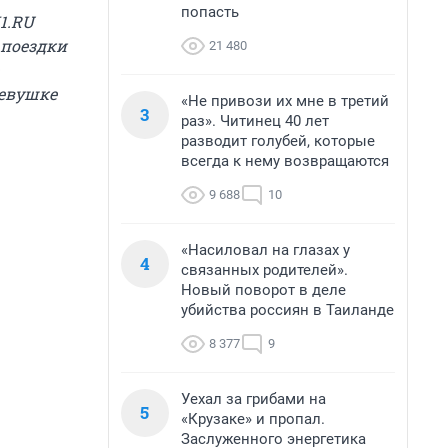
попасть
1.RU
 поездки
21 480
девушке
«Не привози их мне в третий
3
раз». Читинец 40 лет
разводит голубей, которые
всегда к нему возвращаются
9 688
10
«Насиловал на глазах у
4
связанных родителей».
Новый поворот в деле
убийства россиян в Таиланде
8 377
9
Уехал за грибами на
5
«Крузаке» и пропал.
Заслуженного энергетика