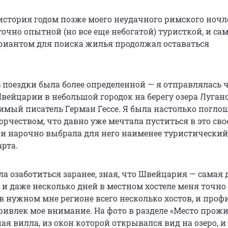
история годом позже моего неудачного римского ночле
точно опытной (но все еще небогатой) туристкой, и с
иантом для поиска жилья продолжал оставаться
ь поездки была более определенной — я отправлялась 
вейцарии в небольшой городок на берегу озера Лугано
имый писатель Герман Гессе. Я была настолько поглощ
рчеством, что давно уже мечтала пуститься в это сво
и нарочно выбрала для него наименее туристический
рта.
а озаботиться заранее, зная, что Швейцария — самая 
 и даже несколько дней в местном хостеле меня точно 
в нужном мне регионе всего несколько хостов, и проф
привлек мое внимание. На фото в разделе «Место прож
я вилла, из окон которой открывался вид на озеро, и