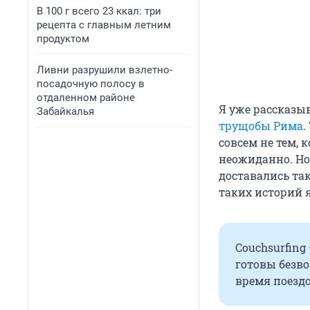
В 100 г всего 23 ккал: три
рецепта с главным летним
продуктом
Ливни разрушили взлетно-
посадочную полосу в
отдаленном районе
Я уже рассказы
Забайкалья
трущобы Рима
.
совсем не тем, 
неожиданно. Но
доставались так
таких историй я
Couchsurfing
готовы безво
время поездо