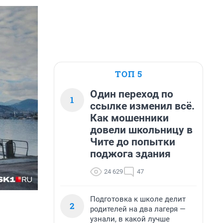
ТОП 5
Один переход по
1
ссылке изменил всё.
Как мошенники
довели школьницу в
Чите до попытки
поджога здания
24 629
47
Подготовка к школе делит
2
родителей на два лагеря —
узнали, в какой лучше