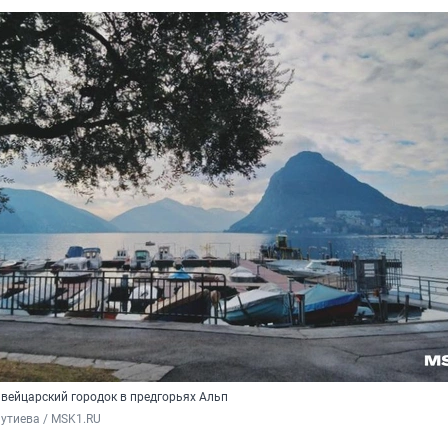
вейцарский городок в предгорьях Альп
утиева / MSK1.RU