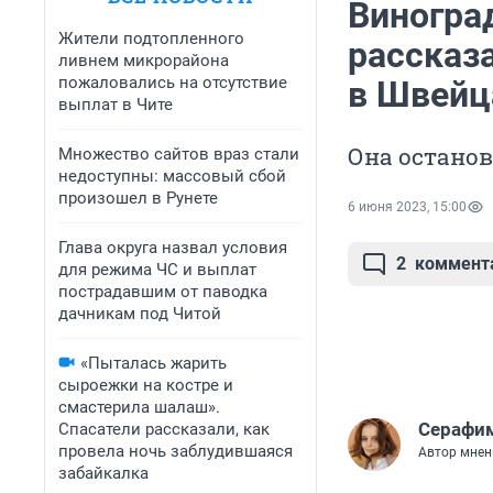
Виногра
Жители подтопленного
рассказа
ливнем микрорайона
пожаловались на отсутствие
в Швейц
выплат в Чите
Она останов
Множество сайтов враз стали
недоступны: массовый сбой
произошел в Рунете
6 июня 2023, 15:00
Глава округа назвал условия
2
коммент
для режима ЧС и выплат
пострадавшим от паводка
дачникам под Читой
«Пыталась жарить
сыроежки на костре и
смастерила шалаш».
Серафим
Спасатели рассказали, как
провела ночь заблудившаяся
Автор мнен
забайкалка