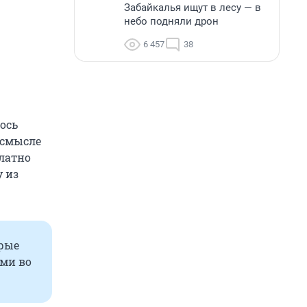
Забайкалья ищут в лесу — в
небо подняли дрон
6 457
38
лось
 смысле
платно
у из
орые
ами во