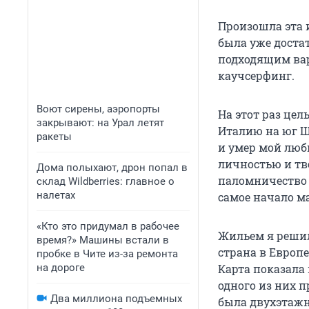
Произошла эта 
была уже доста
подходящим вар
каучсерфинг.
Воют сирены, аэропорты
На этот раз цел
закрывают: на Урал летят
Италию на юг Ш
ракеты
и умер мой люб
личностью и тво
Дома полыхают, дрон попал в
паломничество 
склад Wildberries: главное о
налетах
самое начало ма
«Кто это придумал в рабочее
Жильем я решил
время?» Машины встали в
страна в Европе
пробке в Чите из-за ремонта
на дороге
Карта показала 
одного из них 
Два миллиона подъемных
была двухэтажна