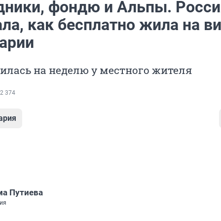
дники, фондю и Альпы. Росс
ла, как бесплатно жила на в
арии
илась на неделю у местного жителя
2 374
ария
а Путиева
ия