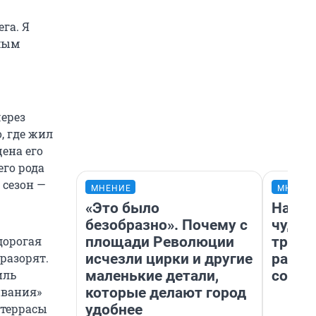
га. Я
амым
через
, где жил
ена его
его рода
 сезон —
МНЕНИЕ
МНЕНИ
«Это было
Насле
безобразно». Почему с
чудом
площади Революции
транс
дорогая
исчезли цирки и другие
разне
разорят.
маленькие детали,
совет
иль
которые делают город
ивания»
удобнее
 террасы