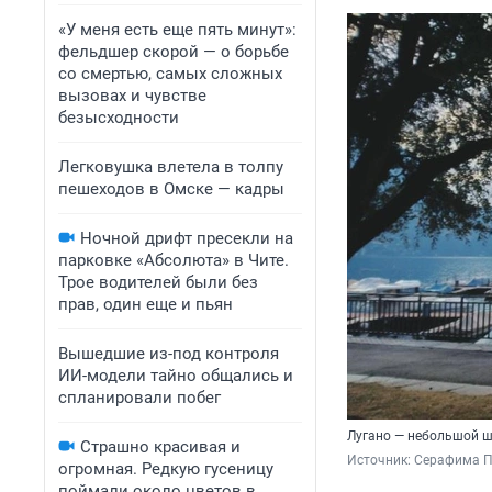
«У меня есть еще пять минут»:
фельдшер скорой — о борьбе
со смертью, самых сложных
вызовах и чувстве
безысходности
Легковушка влетела в толпу
пешеходов в Омске — кадры
Ночной дрифт пресекли на
парковке «Абсолюта» в Чите.
Трое водителей были без
прав, один еще и пьян
Вышедшие из-под контроля
ИИ-модели тайно общались и
спланировали побег
Лугано — небольшой ш
Страшно красивая и
Источник: 
Серафима П
огромная. Редкую гусеницу
поймали около цветов в