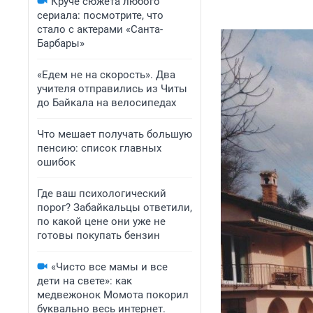
Круче сюжета любого
сериала: посмотрите, что
стало с актерами «Санта-
Барбары»
«Едем не на скорость». Два
учителя отправились из Читы
до Байкала на велосипедах
Что мешает получать большую
пенсию: список главных
ошибок
Где ваш психологический
порог? Забайкальцы ответили,
по какой цене они уже не
готовы покупать бензин
«Чисто все мамы и все
дети на свете»: как
медвежонок Момота покорил
буквально весь интернет.