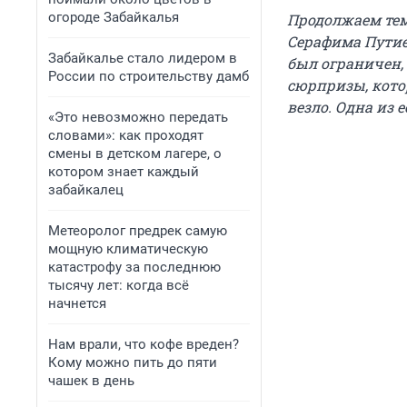
огороде Забайкалья
Продолжаем тем
Серафима Путие
Забайкалье стало лидером в
был ограничен,
России по строительству дамб
сюрпризы, кото
везло. Одна из е
«Это невозможно передать
словами»: как проходят
смены в детском лагере, о
котором знает каждый
забайкалец
Метеоролог предрек самую
мощную климатическую
катастрофу за последнюю
тысячу лет: когда всё
начнется
Нам врали, что кофе вреден?
Кому можно пить до пяти
чашек в день