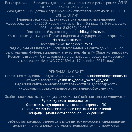
Регистрационный номер и дата принятия решения о регистрации: ЭЛ №
ФС 77 – 83657 от 26.07.2022 г.
Учредитель: Общество с ограниченной ответственностью "ИНТЕРНЕТ
ТЕХНОЛОГИИ"
Главный редактор: Шайтанова Екатерина Александровна
Адрес редакции: 672000, Россия, Чита, ул. Балябина, д. 13, 6 этаж, офис
608, телефон 8 (3022) 40-08-24
Электронный адрес редакции:
chita@shkulev.ru
Контактные данные для Роскомнадзора и государственных органов:
juristnsk@shkulev.ru
Техподдержка:
help@shkulev.ru
Редакционные материалы, опубликованные на сайте до 26.07.2022,
подготовлены Информационным агентством Чита.Ру (Зарегистрировано
Роскомнадзором - Свидетельство о регистрации средства массовой
информации ИА №ФС 77-71394 от 17 октября 2017 года)
РЕКЛАМА НА САЙТЕ
Связаться с отделом продаж: 8 (30-22) 40-08-90,
reklamachita@shkulev.ru
Чат-бот в телеграм:
@shkulev_social_media_gp_bot
Редакция сайта не несет ответственности за достоверность
информации, содержащейся в рекламных объявлениях.
Особенности эксплуатации (использования) веб-портала регулируются:
Руководством пользователя
Описанием функциональных характеристик ПО
Условиями использования веб-портала и политикой
конфиденциальности персональных данных
Веб-портал распространяется в виде интернет-сервиса, специальные
действия по установке на стороне пользователя не требуются