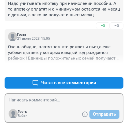
Надо учитывать ипотеку при начислении пособий. А 
то ипотеку оплатят и с минимумом остаются на месяц 
с детьми, а алкоши получат и пьют месяц
+0
–0
Гость
21 июня 2023, 15:05
Очень обидно, платят тем кто рожает и пьет,а еще 
узбеки цыгане, у которых каждый год рождается 
ребенок ! Единицы положительных семей получают 
пособия,которые тратят имени на детей. Жаль что 
+1
–0
считают подоходный налог которого мы не видим 
вообще, из за этого порядочным семьям отказывают 
в пособия. И не будут искать люди подработки иначе 
Читать все комментарии
на следующий год откажут в пособиях...
Гость
Отправить
Войти