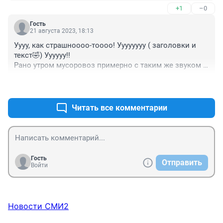
+1
–0
Гость
21 августа 2023, 18:13
Уууу, как страшноооо-тоооо! Уууууууу ( заголовки и 
текст🤣) Уууууу!!

Рано утром мусоровоз примерно с таким же звуком 
контейнеры собирает. Я не могуууу😆😆😆
+0
–0
Читать все комментарии
Гость
Отправить
Войти
Новости СМИ2