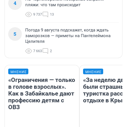
4
пляжи: что там происходит
9 737
13
Погода 9 августа подскажет, когда ждать
5
заморозков — приметы на Пантелеймона
Целителя
7 663
2
МНЕНИЕ
МНЕНИЕ
«Ограничения — только
«За неделю две
в голове взрослых».
были страшные
Как в Забайкалье дают
туристка расск
профессию детям с
отдыхе в Крым
ОВЗ