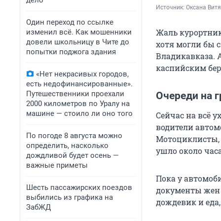
дело
Источник: 
Оксана Витя
Один переход по ссылке
Жаль курортнико
изменил всё. Как мошенники
довели школьницу в Чите до
хотя могли бы 
попытки поджога здания
Владикавказа. 
каспийским бер
«Нет некрасивых городов,
есть недофинансированные».
Путешественники проехали
Очереди на г
2000 километров по Уралу на
машине — стоило ли оно того
Сейчас на всё у
водители автом
По погоде 8 августа можно
Мотоциклисты, и
определить, насколько
ушло около часа
дождливой будет осень —
важные приметы
Пока у автомоб
Шесть пассажирских поездов
документы жен 
выбились из графика на
дождевик и еда,
ЗабЖД