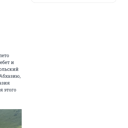
лето
ебет и
польский
 Абхазию,
хазия
я этого