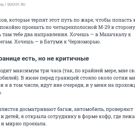
зь / SOCHI1.RU
в, которые терпят этот путь по жаре, чтобы попасть 
спокойно проехать по четырехполосной М-29 в сторону
А там тебе два направления. Хочешь — в Махачкалу к
егам. Хочешь — в Батуми к Черноморью.
ранице есть, но не критичные
ходит максимум три часа (так, по крайней мере, мне с
обилей). В июне перед границей стояло около сотни м
 я в том числе, идут вне очереди, и у меня на прохо
.
илистов досматривают багаж, автомобиль, проверяют
и детей, я открыла сотруднику в форме кофр, где леж
 и мирно проехала.