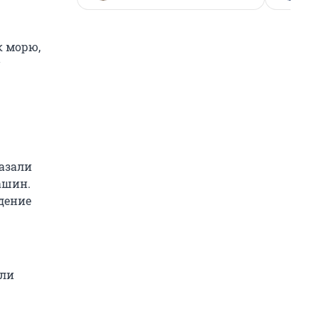
к морю,
казали
ашин.
ждение
али