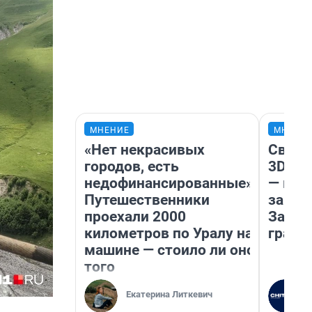
МНЕНИЕ
МНЕНИ
«Нет некрасивых
Светя
городов, есть
3D‑па
недофинансированные».
— как
Путешественники
закры
проехали 2000
Забай
километров по Уралу на
грант
машине — стоило ли оно
того
Екатерина Литкевич