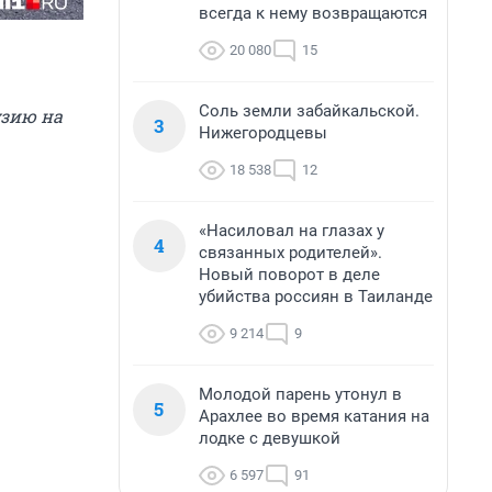
всегда к нему возвращаются
20 080
15
Соль земли забайкальской.
узию на
3
Нижегородцевы
18 538
12
«Насиловал на глазах у
4
связанных родителей».
Новый поворот в деле
убийства россиян в Таиланде
9 214
9
Молодой парень утонул в
5
Арахлее во время катания на
лодке с девушкой
6 597
91