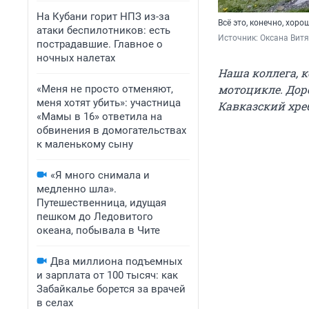
На Кубани горит НПЗ из-за
Всё это, конечно, хоро
атаки беспилотников: есть
Источник: 
Оксана Витя
пострадавшие. Главное о
ночных налетах
Наша коллега, 
мотоцикле. Доро
«Меня не просто отменяют,
меня хотят убить»: участница
Кавказский хребе
«Мамы в 16» ответила на
обвинения в домогательствах
к маленькому сыну
«Я много снимала и
медленно шла».
Путешественница, идущая
пешком до Ледовитого
океана, побывала в Чите
Два миллиона подъемных
и зарплата от 100 тысяч: как
Забайкалье борется за врачей
в селах