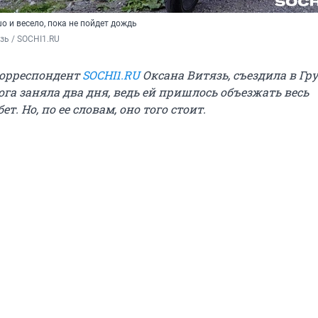
шо и весело, пока не пойдет дождь
зь / SOCHI1.RU 
корреспондент
SOCHI1.RU
Оксана Витязь, съездила в Гр
га заняла два дня, ведь ей пришлось объезжать весь
т. Но, по ее словам, оно того стоит.