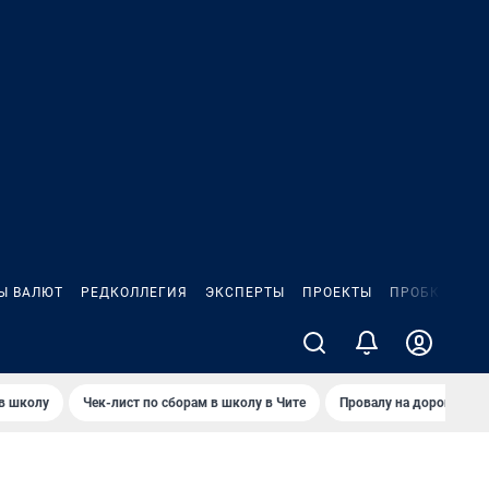
Ы ВАЛЮТ
РЕДКОЛЛЕГИЯ
ЭКСПЕРТЫ
ПРОЕКТЫ
ПРОБКИ
ИГ
 в школу
Чек-лист по сборам в школу в Чите
Провалу на дороге пол