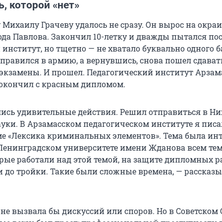
, которой «нет»
 Михаилу Грачеву удалось не сразу. Он вырос на окра
ода Павлова. Закончил 10-летку и дважды пытался по
институт, но тщетно — не хватало буквально одного б
правился в армию, а вернувшись, снова пошел сдават
экзамены. И прошел. Педагогический институт Арзам
окончил с красным дипломом.
ись удивительные действия. Решил отправиться в Н
ауки. В Арзамасском педагогическом институте я писа
ме «Лексика криминальных элементов». Тема была инт
 Ленинградском университете имени Жданова всем те
орые работали над этой темой, на защите дипломных р
 до тройки. Такие были сложные времена, — рассказы
 не вызвала бы дискуссий или споров. Но в Советском