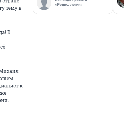
в стране
«Редколлегия»
ту тему в
да! В
сё
 Михаил
рошем
циалист к
аже
ени.