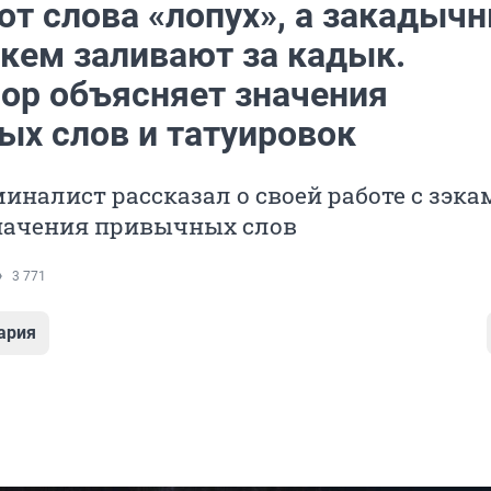
от слова «лопух», а закадыч
 кем заливают за кадык.
ор объясняет значения
ых слов и татуировок
налист рассказал о своей работе с зэка
начения привычных слов
3 771
ария