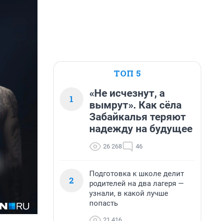
ТОП 5
«Не исчезнут, а
1
вымрут». Как сёла
Забайкалья теряют
надежду на будущее
26 268
46
Подготовка к школе делит
2
родителей на два лагеря —
узнали, в какой лучше
попасть
21 416