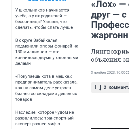
«Лох» — 
У школьников начинается
друг — с
учеба, а у их родителей —
бессонница? Узнали, что
Професс
сделать, чтобы спать лучше
жаргонн
В округе Забайкалья
подменили опоры фонарей на
Лингвокрими
130 миллионов — это
кончилось двумя уголовными
объяснил з
делами
3 ноября 2023, 10:00
«Покупаешь кота в мешке»:
предприниматель рассказала,
2
коммент
как на самом деле устроен
бизнес со складами дешевых
товаров
Наследие, которое чудом не
развалилось: транспортный
эксперт разнес миф о