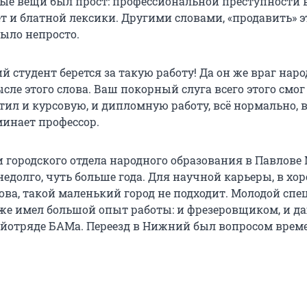
ные вещи был прост: профессиональной преступности 
нет и блатной лексики. Другими словами, «продавить» э
было непросто.
ий студент берется за такую работу! Да он же враг наро
ле этого слова. Ваш покорный слуга всего этого смог
ил и курсовую, и дипломную работу, всё нормально, в
минает профессор.
 городского отдела народного образования в Павлове
едолго, чуть больше года. Для научной карьеры, в хо
ова, такой маленький город не подходит. Молодой спе
же имел большой опыт работы: и фрезеровщиком, и д
ойотряде БАМа. Переезд в Нижний был вопросом врем