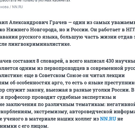
 работать не только в уютных кабинетах
нова / NN.RU
аил Александрович Грачев — один из самых уважаем
ко Нижнего Новгорода, но и России. Он работает в НГ
авания русского языка, большую часть жизни отдав 
исле лингвокриминалистике.
ачев составил 8 словарей, а всего написал 430 научны
ляется одним из первопроходцев в современной рус
истике: еще в Советском Союзе он читал лекции
ям об особенностях арго, то есть о языке преступник
ор служит закону, выезжая в разные уголки России. В
я профессор проводит судебные экспертизы и
ие заключения по различным тематикам: негативно
корблениям, экстремизму, автороведческой информ
бе ученого в материале наших коллег из
NN.RU
не
нимки с его лицом.