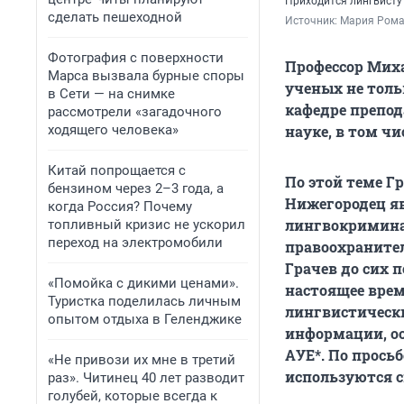
Приходится лингвисту
сделать пешеходной
Источник: 
Мария Рома
Фотография с поверхности
Профессор Мих
Марса вызвала бурные споры
ученых не толь
в Сети — на снимке
кафедре препод
рассмотрели «загадочного
ходящего человека»
науке, в том ч
Китай попрощается с
По этой теме Гр
бензином через 2–3 года, а
Нижегородец яв
когда Россия? Почему
лингвокриминал
топливный кризис не ускорил
переход на электромобили
правоохранител
Грачев до сих п
«Помойка с дикими ценами».
настоящее врем
Туристка поделилась личным
лингвистическ
опытом отдыха в Геленджике
информации, ос
АУЕ*. По прось
«Не привози их мне в третий
используются с
раз». Читинец 40 лет разводит
голубей, которые всегда к