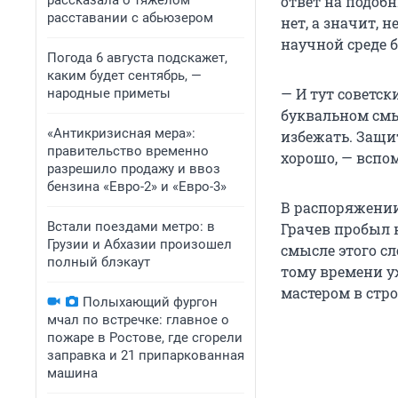
рассказала о тяжелом
ответ на подоб
расставании с абьюзером
нет, а значит, 
научной среде 
Погода 6 августа подскажет,
каким будет сентябрь, —
— И тут советск
народные приметы
буквальном смыс
«Антикризисная мера»:
избежать. Защит
правительство временно
хорошо, — вспо
разрешило продажу и ввоз
бензина «Евро-2» и «Евро-3»
В распоряжении
Встали поездами метро: в
Грачев пробыл н
Грузии и Абхазии произошел
смысле этого сл
полный блэкаут
тому времени у
мастером в стр
Полыхающий фургон
мчал по встречке: главное о
пожаре в Ростове, где сгорели
заправка и 21 припаркованная
машина