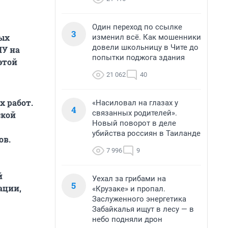
Один переход по ссылке
3
ых
изменил всё. Как мошенники
довели школьницу в Чите до
ЛУ на
попытки поджога здания
этой
21 062
40
х работ.
«Насиловал на глазах у
4
связанных родителей».
ской
Новый поворот в деле
убийства россиян в Таиланде
ов.
7 996
9
й
Уехал за грибами на
5
ации,
«Крузаке» и пропал.
Заслуженного энергетика
Забайкалья ищут в лесу — в
небо подняли дрон