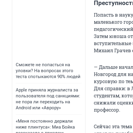
Преступность
Попасть в науку
маленького гор
педагогический 
Затем юноша от
вступительные 
Михаил Грачев 
Сможете не попасться на
— Дальше начал
уловки? На вопросах этого
Новгород для н
теста спотыкаются 90% людей
курсовую по те
Для справки: в
Apple приняла журналиста за
студентам, кот
пользователя под санкциями:
не пора ли переходить на
снижали оценки
Android или «Аврору»
профессор.
«Меня постоянно держали
Сейчас эта тема
ниже плинтуса»: Миа Бойка