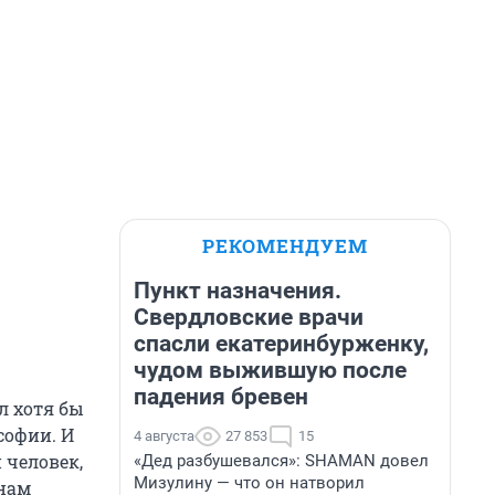
РЕКОМЕНДУЕМ
Пункт назначения.
Свердловские врачи
спасли екатеринбурженку,
чудом выжившую после
падения бревен
л хотя бы
софии. И
4 августа
27 853
15
 человек,
«Дед разбушевался»: SHAMAN довел
Мизулину — что он натворил
 нам