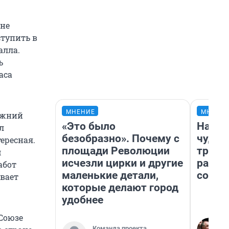
ине
ступить в
алла.
ь
аса
МНЕНИЕ
МНЕНИ
ижний
«Это было
Насле
л
безобразно». Почему с
чудом
ересная.
площади Революции
транс
м
исчезли цирки и другие
разне
абот
маленькие детали,
совет
вает
которые делают город
удобнее
 Союзе
Команда проекта