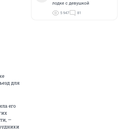
лодке с девушкой
5 947
81
ке
ъезд для
ила его
гих
ти, —
трудники