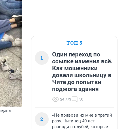
ТОП 5
Один переход по
1
ссылке изменил всё.
Как мошенники
довели школьницу в
Чите до попытки
поджога здания
24 773
50
ходится
«Не привози их мне в третий
2
раз». Читинец 40 лет
разводит голубей, которые