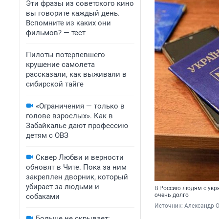
Эти фразы из советского кино
вы говорите каждый день.
Вспомните из каких они
фильмов? — тест
Пилоты потерпевшего
крушение самолета
рассказали, как выживали в
сибирской тайге
«Ограничения — только в
голове взрослых». Как в
Забайкалье дают профессию
детям с ОВЗ
Сквер Любви и верности
обновят в Чите. Пока за ним
закреплен дворник, который
убирает за людьми и
В Россию людям с укр
очень долго
собаками
Источник: 
Александр О
Больше не скрывает: