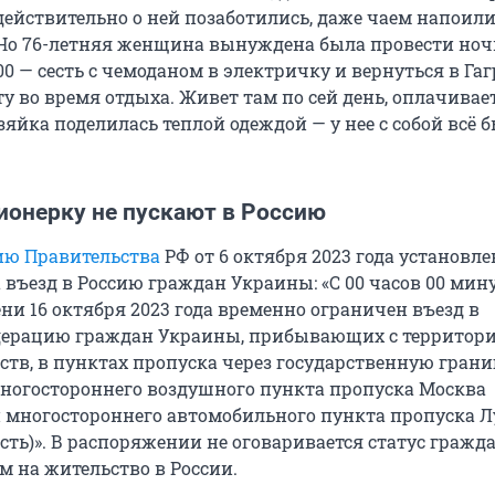
ействительно о ней позаботились, даже чаем напоили
 Но 76-летняя женщина вынуждена была провести ноч
:00 — сесть с чемоданом в электричку и вернуться в Гагр
у во время отдыха. Живет там по сей день, оплачивае
яйка поделилась теплой одеждой — у нее с собой всё 
ионерку не пускают в Россию
ю Правительства
РФ от 6 октября 2023 года установл
въезд в Россию граждан Украины: «С 00 часов 00 мин
ни 16 октября 2023 года временно ограничен въезд в
дерацию граждан Украины, прибывающих с территор
ств, в пунктах пропуска через государственную границ
огостороннего воздушного пункта пропуска Москва
и многостороннего автомобильного пункта пропуска 
сть)». В распоряжении не оговаривается статус гражд
м на жительство в России.