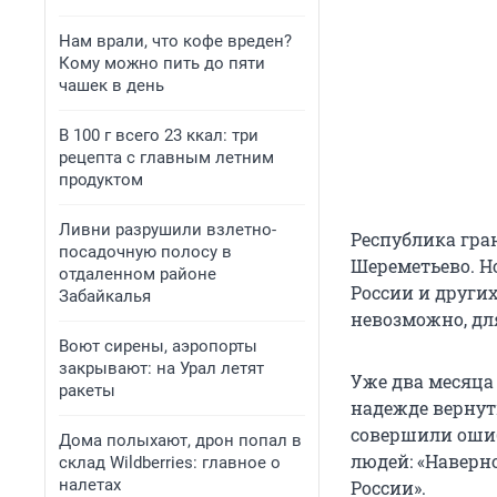
Нам врали, что кофе вреден?
Кому можно пить до пяти
чашек в день
В 100 г всего 23 ккал: три
рецепта с главным летним
продуктом
Ливни разрушили взлетно-
Республика гра
посадочную полосу в
Шереметьево. Но
отдаленном районе
России и других
Забайкалья
невозможно, для
Воют сирены, аэропорты
закрывают: на Урал летят
Уже два месяца
ракеты
надежде вернут
совершили оши
Дома полыхают, дрон попал в
людей: «Наверно
склад Wildberries: главное о
налетах
России».