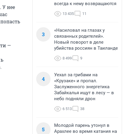
всегда к нему возвращаются
 У нее
час
13 435
11
 попасть
«Насиловал на глазах у
3
связанных родителей».
Новый поворот в деле
сти —
убийства россиян в Таиланде
8 499
9
чь
.
Уехал за грибами на
4
«Крузаке» и пропал.
Заслуженного энергетика
Забайкалья ищут в лесу — в
небо подняли дрон
6 513
38
Молодой парень утонул в
5
Арахлее во время катания на