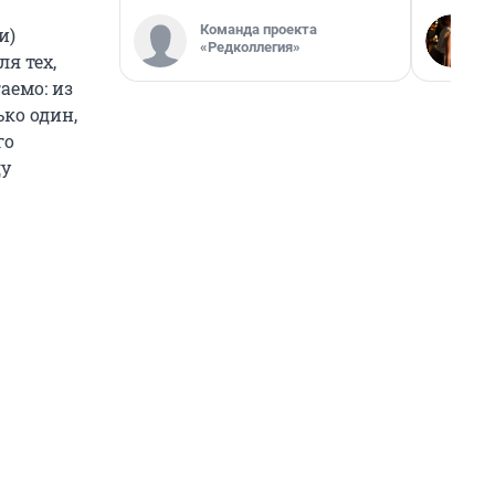
Команда проекта
и)
«Редколлегия»
я тех,
аемо: из
ько один,
го
ду