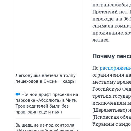
погранслужбы д
Претензий нет.
переходе, а в 06
снимала комнат
проживание, хоз
летнее.
Почему пенс
По
распоряжени
ограничения на 
Легковушка влетела в толпу
пешеходов в Омске — кадры
местному време
Российскую Фе
Ночной дрифт пресекли на
третьих государ
парковке «Абсолюта» в Чите.
исключением мн
Трое водителей были без
(Шереметьево) 
прав, один еще и пьян
(Псковская обла
Украины с видо
Вышедшие из-под контроля