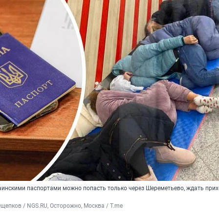
аинскими паспортами можно попасть только через Шереметьево, ждать при
щепков / NGS.RU, Осторожно, Москва / T.me