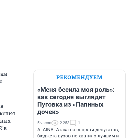
нам
РЕКОМЕНДУЕМ
о
«Меня бесила моя роль»:
как сегодня выглядит
Пуговка из «Папиных
 в
дочек»
яжения
чных
5 часов
2 253
1
Ж в
AI-AINA: Атака на соцсети депутатов,
бюджета вузов не хватило лучшим и