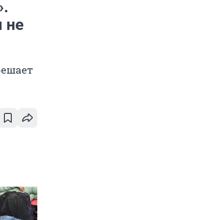
».
 не
решает