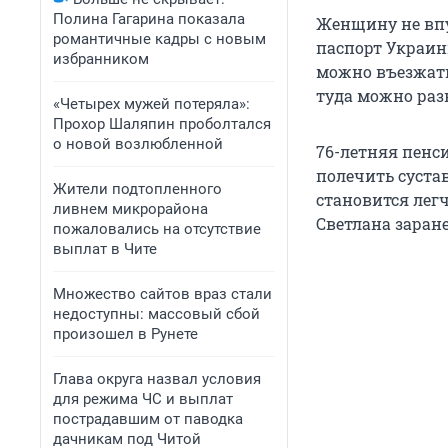
Полина Гагарина показала
Женщину не впус
романтичные кадры с новым
паспорт Украины
избранником
можно въезжать
туда можно разв
«Четырех мужей потеряла»:
Прохор Шаляпин проболтался
о новой возлюбленной
76-летняя пенс
полечить суста
Жители подтопленного
становится легч
ливнем микрорайона
Светлана заране
пожаловались на отсутствие
выплат в Чите
Множество сайтов враз стали
недоступны: массовый сбой
произошел в Рунете
Глава округа назвал условия
для режима ЧС и выплат
пострадавшим от паводка
дачникам под Читой