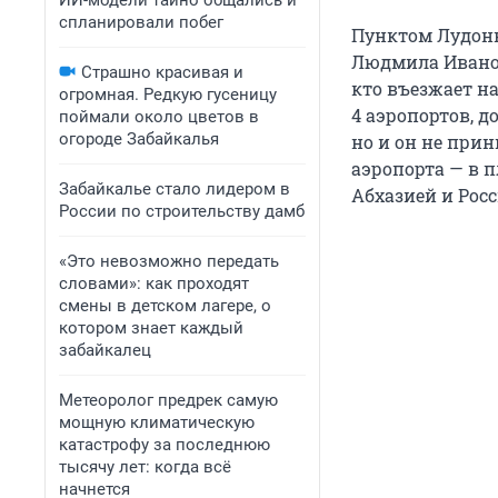
ИИ-модели тайно общались и
спланировали побег
Пунктом Лудонк
Людмила Иванова
Страшно красивая и
кто въезжает на
огромная. Редкую гусеницу
4 аэропортов, д
поймали около цветов в
огороде Забайкалья
но и он не при
аэропорта — в п
Забайкалье стало лидером в
Абхазией и Росс
России по строительству дамб
«Это невозможно передать
словами»: как проходят
смены в детском лагере, о
котором знает каждый
забайкалец
Метеоролог предрек самую
мощную климатическую
катастрофу за последнюю
тысячу лет: когда всё
начнется