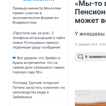
«Мы-то 
Премьер‑министр Монголии
Пенсион
примет участие в
экономическом форуме во
может в
Владивостоке
У женщины е
«Простите нас за всё». С
телефона исчезнувшей в тайге
семьи Усольцевых пришло
21 декабря 2023, 15:00
леденящее душу сообщение
6
коммент
Все думали, что Орейро и
Арана встречаются: что на
самом деле связывало самую
горячую пару 90-х
Полпред Трутнев попросил
Путина запустить комплекс по
производству меди в
Забайкалье