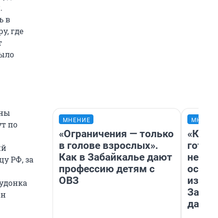
.
ь в
у, где
т
было
ены
МНЕНИЕ
МНЕНИ
ут по
«Ограничения — только
«Кажд
в голове взрослых».
готов
ий
Как в Забайкалье дают
неуро
у РФ, за
профессию детям с
осень
ОВЗ
избави
Лудонка
Зачем
ан
дачу