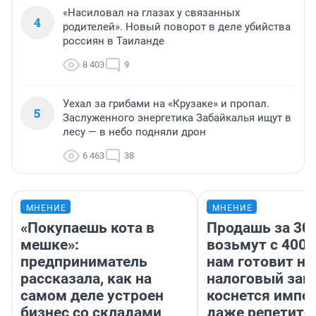
«Насиловал на глазах у связанных
4
родителей». Новый поворот в деле убийства
россиян в Таиланде
8 403
9
Уехал за грибами на «Крузаке» и пропал.
5
Заслуженного энергетика Забайкалья ищут в
лесу — в небо подняли дрон
6 463
38
МНЕНИЕ
МНЕНИЕ
«Покупаешь кота в
Продашь за 300
мешке»:
возьмут с 4000
предприниматель
нам готовит н
рассказала, как на
налоговый зако
самом деле устроен
коснется импор
бизнес со складами
даже репетито