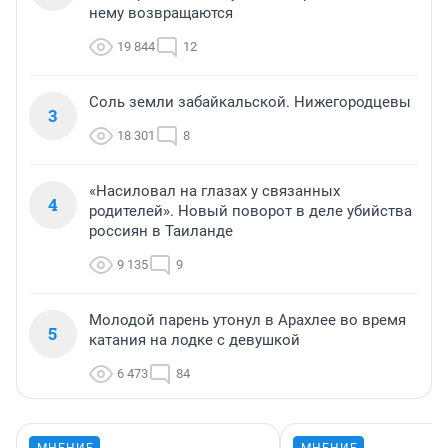
нему возвращаются
19 844
12
Соль земли забайкальской. Нижегородцевы
3
18 301
8
«Насиловал на глазах у связанных
4
родителей». Новый поворот в деле убийства
россиян в Таиланде
9 135
9
Молодой парень утонул в Арахлее во время
5
катания на лодке с девушкой
6 473
84