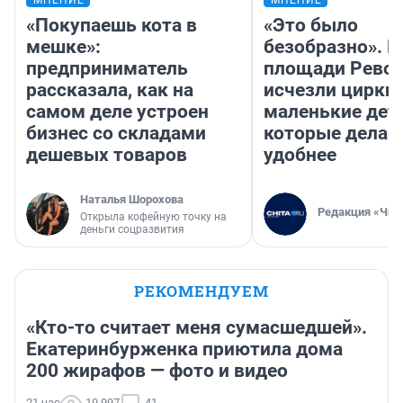
МНЕНИЕ
МНЕНИЕ
«Покупаешь кота в
«Это было
мешке»:
безобразно». П
предприниматель
площади Рево
рассказала, как на
исчезли цирки 
самом деле устроен
маленькие дет
бизнес со складами
которые делаю
дешевых товаров
удобнее
Наталья Шорохова
Редакция «Чит
Открыла кофейную точку на
деньги соцразвития
РЕКОМЕНДУЕМ
«Кто-то считает меня сумасшедшей».
Екатеринбурженка приютила дома
200 жирафов — фото и видео
21 час
19 997
41