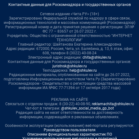
Контактные данные для Роскомнадзора и государственных органов
Сетевое издание «Чита.РУ» (18+)
Зарегистрировано Федеральной службой по надзору в сфере связи,
информационных технологий и массовых коммуникаций (Роскомнадзор)
Регистрационный номер и дата принятия решения о регистрации: ЭЛ №
ФС 77 – 83657 от 26.07.2022 г.
Учредитель: Общество с ограниченной ответственностью "ИНТЕРНЕТ
ТЕХНОЛОГИИ"
Главный редактор: Шайтанова Екатерина Александровна
Адрес редакции: 672000, Россия, Чита, ул. Балябина, д. 13, 6 этаж, офис
608, телефон 8 (3022) 40-08-24
Электронный адрес редакции:
chita@shkulev.ru
Контактные данные для Роскомнадзора и государственных органов:
juristnsk@shkulev.ru
Техподдержка:
help@shkulev.ru
Редакционные материалы, опубликованные на сайте до 26.07.2022,
подготовлены Информационным агентством Чита.Ру (Зарегистрировано
Роскомнадзором - Свидетельство о регистрации средства массовой
информации ИА №ФС 77-71394 от 17 октября 2017 года)
РЕКЛАМА НА САЙТЕ
Связаться с отделом продаж: 8 (30-22) 40-08-90,
reklamachita@shkulev.ru
Чат-бот в телеграм:
@shkulev_social_media_gp_bot
Редакция сайта не несет ответственности за достоверность
информации, содержащейся в рекламных объявлениях.
Особенности эксплуатации (использования) веб-портала регулируются:
Руководством пользователя
Описанием функциональных характеристик ПО
Условиями использования веб-портала и политикой