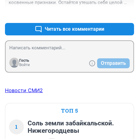
косвенные признаки. Остаётся утешать себя целой 
стаей т.н.экспертов. Они и стараются. Они и тешат 
+0
–0
народное самолюбие.
Читать все комментарии
Гость
Отправить
Войти
Новости СМИ2
ТОП 5
Соль земли забайкальской.
1
Нижегородцевы