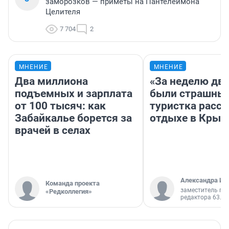
заморозков — приметы на Пантелеймона
Целителя
7 704
2
МНЕНИЕ
МНЕНИЕ
Два миллиона
«За неделю две
подъемных и зарплата
были страшные
от 100 тысяч: как
туристка расск
Забайкалье борется за
отдыхе в Крым
врачей в селах
Александра Ис
Команда проекта
заместитель гл
«Редколлегия»
редактора 63.RU