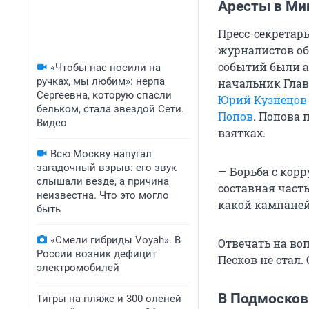
Аресты в Ми
Пресс-секретар
журналистов об
событий были а
«Чтобы нас носили на
ручках, мы любим»: нерпа
начальник Глав
Сергеевна, которую спасли
Юрий Кузнецов
бельком, стала звездой Сети.
Попов
. Попова 
Видео
взятках.
Всю Москву напугал
загадочный взрыв: его звук
— Борьба с корр
слышали везде, а причина
составная част
неизвестна. Что это могло
какой кампанейщ
быть
«Смели гибриды Voyah». В
Отвечать на воп
России возник дефицит
Песков не стал.
электромобилей
В Подмосков
Тигры на пляже и 300 оленей