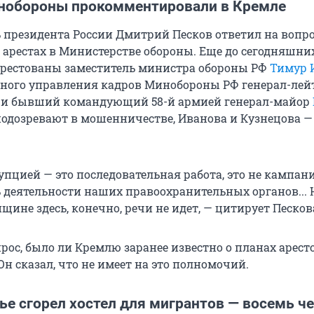
нобороны прокомментировали в Кремле
ь президента России Дмитрий Песков ответил на вопр
 арестах в Министерстве обороны. Еще до сегодняшни
рестованы заместитель министра обороны РФ
Тимур 
ного управления кадров Минобороны РФ генерал-лей
и бывший командующий 58-й армией генерал-майор
подозревают в мошенничестве, Иванова и Кузнецова —
упцией — это последовательная работа, это не кампани
ь деятельности наших правоохранительных органов... 
ине здесь, конечно, речи не идет, — цитирует Песков
рос, было ли Кремлю заранее известно о планах аресто
 Он сказал, что не имеет на это полномочий.
ье сгорел хостел для мигрантов — восемь ч