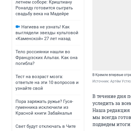
летнем соборе: Криштиану
Роналду готовится сыграть
свадьбу века на Мадейре
Нагиева не узнать! Как
выглядели звезды культовой
«Каменской» 27 лет назад
Тело россиянки нашли во
Французских Альпах. Как она
погибла?
В Кремле впервые отр
Тест на возраст мозга:
Источник: 
Артём Устю
ответьте на эти 10 вопросов и
узнайте свой
В течение дня п
Пора заряжать ружье? Гуся-
уследить за все
гуменника исключили из
Наша редакция к
Красной книги Забайкалья
мы всегда гото
подведем итоги 
Свет будут отключать в Чите