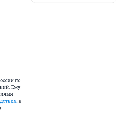
оссии по
кий. Ему
чиями
едствия
, в
л