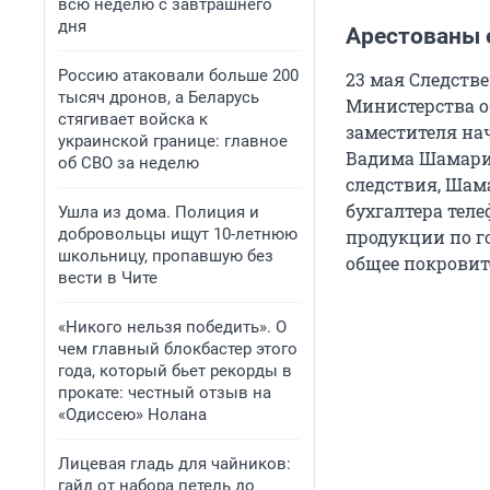
всю неделю с завтрашнего
дня
Арестованы 
Россию атаковали больше 200
23 мая Следств
тысяч дронов, а Беларусь
Министерства о
стягивает войска к
заместителя на
украинской границе: главное
Вадима Шамар
об СВО за неделю
следствия, Шам
бухгалтера теле
Ушла из дома. Полиция и
добровольцы ищут 10-летнюю
продукции по г
школьницу, пропавшую без
общее покровит
вести в Чите
«Никого нельзя победить». О
чем главный блокбастер этого
года, который бьет рекорды в
прокате: честный отзыв на
«Одиссею» Нолана
Лицевая гладь для чайников:
гайд от набора петель до