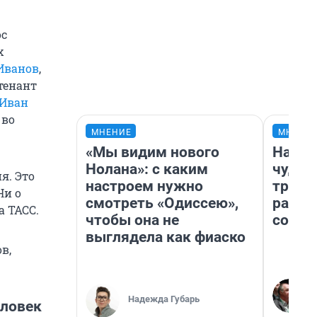
ос
х
Иванов
,
тенант
Иван
 во
МНЕНИЕ
МНЕНИ
«Мы видим нового
Насле
Нолана»: с каким
чудом
я. Это
настроем нужно
транс
Ни о
смотреть «Одиссею»,
разне
а ТАСС.
чтобы она не
совет
выглядела как фиаско
в,
Надежда Губарь
еловек