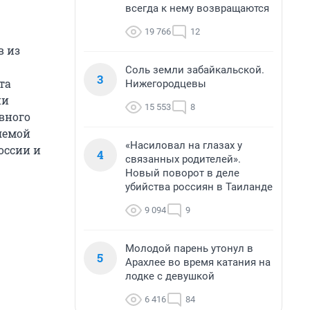
всегда к нему возвращаются
19 766
12
в из
Соль земли забайкальской.
3
та
Нижегородцевы
ии
15 553
8
вного
ляемой
«Насиловал на глазах у
оссии и
4
связанных родителей».
Новый поворот в деле
убийства россиян в Таиланде
9 094
9
Молодой парень утонул в
5
Арахлее во время катания на
лодке с девушкой
6 416
84