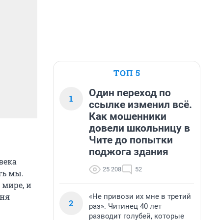
ТОП 5
Один переход по
1
ссылке изменил всё.
Как мошенники
довели школьницу в
Чите до попытки
поджога здания
века
25 208
52
ть мы.
 мире, и
дня
«Не привози их мне в третий
2
раз». Читинец 40 лет
разводит голубей, которые