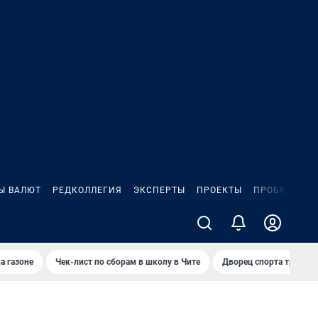
Ы ВАЛЮТ
РЕДКОЛЛЕГИЯ
ЭКСПЕРТЫ
ПРОЕКТЫ
ПРОБКИ
ИГ
а газоне
Чек-лист по сборам в школу в Чите
Дворец спорта требую