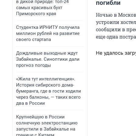
в дикой природе: топ-24
погибли
самых красивых бухт
Приморского края
Ночью в Москов
устроили хостел
Студентка ИРНИТУ получила
сообщили в прес
миллион рублей на развитие
еще одна постр
своего стартапа
Не удалось загр
Дождливые выходные ждут
Забайкалье. Синоптики дали
прогноз погоды
«Жила тут интеллигенция».
История сибирского дома-
бумеранга, где в гости ходили
через балконы, — таких всего
два в России
Крупнейшую в России
солнечную электростанцию
запустили в Забайкалье на
границе с Китаем