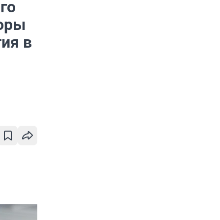
го
воры
ия в