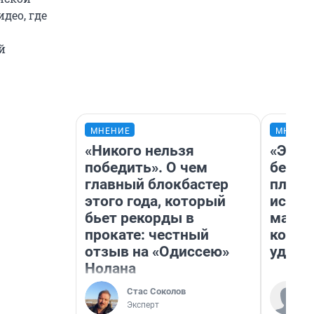
део, где
й
МНЕНИЕ
МНЕНИ
«Никого нельзя
«Это 
победить». О чем
безоб
главный блокбастер
площа
этого года, который
исчез
бьет рекорды в
мален
прокате: честный
котор
отзыв на «Одиссею»
удобн
Нолана
Стас Соколов
Эксперт