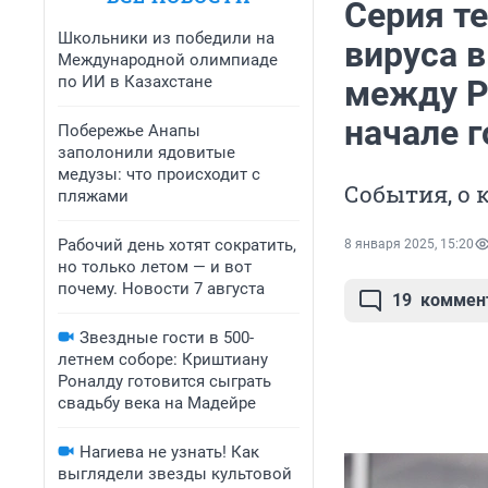
Серия т
Школьники из победили на
вируса 
Международной олимпиаде
по ИИ в Казахстане
между Р
начале г
Побережье Анапы
заполонили ядовитые
медузы: что происходит с
События, о
пляжами
Рабочий день хотят сократить,
8 января 2025, 15:20
но только летом — и вот
почему. Новости 7 августа
19
коммен
Звездные гости в 500-
летнем соборе: Криштиану
Роналду готовится сыграть
свадьбу века на Мадейре
Нагиева не узнать! Как
выглядели звезды культовой