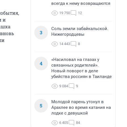
всегда к нему возвращаются
события,
19 750
12
и и
пышка
Соль земли забайкальской.
3
 вновь
Нижегородцевы
ли
14 443
8
«Насиловал на глазах у
4
связанных родителей».
Новый поворот в деле
убийства россиян в Таиланде
9 084
9
Молодой парень утонул в
5
Арахлее во время катания на
лодке с девушкой
6 405
84