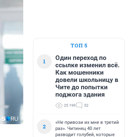
ТОП 5
Один переход по
1
ссылке изменил всё.
Как мошенники
довели школьницу в
Чите до попытки
поджога здания
25 199
52
«Не привози их мне в третий
2
раз». Читинец 40 лет
разводит голубей, которые