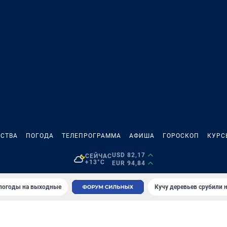
СТВА
ПОГОДА
ТЕЛЕПРОГРАММА
АФИША
ГОРОСКОП
КУРС
USD 82,17
СЕЙЧАС
+13°C
EUR 94,84
 погоды на выходные
Кучу деревьев срубили н