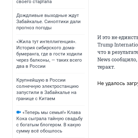
своего стартапа
Дождливые выходные ждут
Забайкалье. Синоптики дали
прогноз погоды
И это не единст
«Жила тут интеллигенция».
Trump Internati
История сибирского дома-
что в результат
бумеранга, где в гости ходили
News сообщило,
через балконы, — таких всего
два в России
теракт.
Крупнейшую в России
Не удалось загр
солнечную электростанцию
запустили в Забайкалье на
границе с Китаем
«Теперь мы семья!» Клава
Кока сыграла тайную свадьбу
с богатым блогером. В какую
сумму всё обошлось