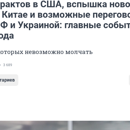
ерактов в США, вспышка ново
в Китае и возможные перего
Ф и Украиной: главные событ
ода
 которых невозможно молчать
3 689
тариев