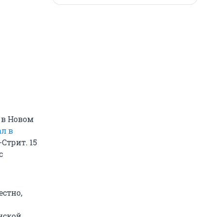
 в Новом
ал в
Стрит. 15
с
естно,
анской