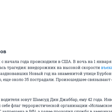
тов
с начала года происходили в США. В ночь на 1 января
ась трагедия: внедорожник на высокой скорости
въех
раздновавших Новый год на знаменитой улице Бурбон-
о, еще около 35 пострадали. Произошедшее связывают 
водителя зовут Шамсуд Дин Джаббар, ему 42 года. Изв
и себе флаг террористической организации «Исламское
Г, запрещена в РФ), а ранее проходил службу в америк