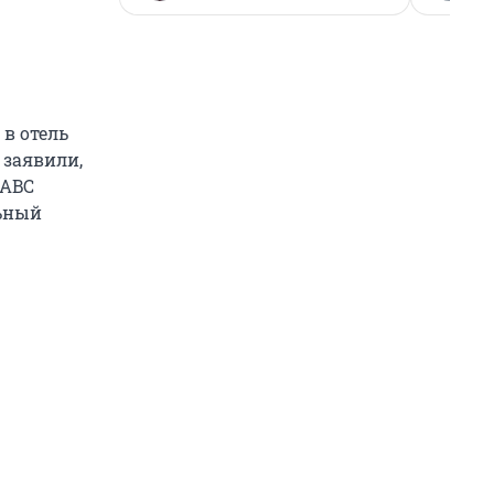
 в отель
 заявили,
 ABC
льный