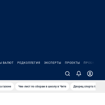
Ы ВАЛЮТ
РЕДКОЛЛЕГИЯ
ЭКСПЕРТЫ
ПРОЕКТЫ
ПРОБКИ
ИГ
а газоне
Чек-лист по сборам в школу в Чите
Дворец спорта требую