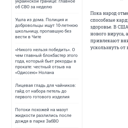
украинской границе: главное
об СВО за неделю
Пока народ отм
способные кард
Ушла из дома. Полиция и
добровольцы ищут 10-летнюю
здоровье. В СШ
школьницу, пропавшую без
нового вируса,
вести в Чите
привлекают вни
ускользнуть от
«Никого нельзя победить». О
чем главный блокбастер этого
года, который бьет рекорды в
прокате: честный отзыв на
«Одиссею» Нолана
Лицевая гладь для чайников:
гайд от набора петель до
первого готового изделия
Потоки похожей на мазут
жидкости разлились после
дождя в парке ЗабВО