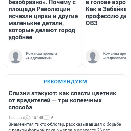
безобразно». Почему с
в голове взрос
площади Революции
Как в Забайка
исчезли цирки и другие
профессию дет
маленькие детали,
ОВЗ
которые делают город
удобнее
Команда проекта
Команда проек
«Редколлегия»
«Редколлегия»
РЕКОМЕНДУЕМ
Слизни атакуют: как спасти цветник
от вредителей — три копеечных
способа
14 часов
10 145
6
Знаменитая тикток-блогер, рассказывавшая о борьбе
с редкой формой рака, умерла в возрасте 26 лет