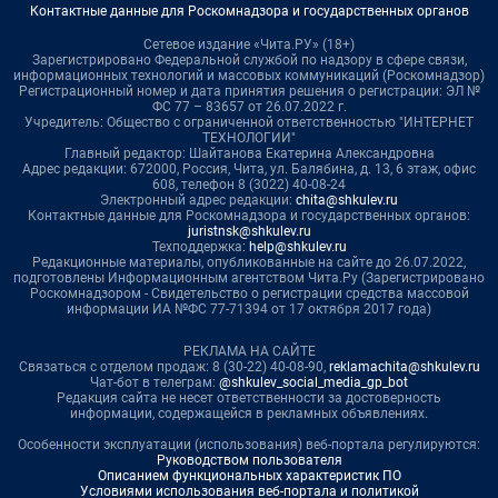
Контактные данные для Роскомнадзора и государственных органов
Сетевое издание «Чита.РУ» (18+)
Зарегистрировано Федеральной службой по надзору в сфере связи,
информационных технологий и массовых коммуникаций (Роскомнадзор)
Регистрационный номер и дата принятия решения о регистрации: ЭЛ №
ФС 77 – 83657 от 26.07.2022 г.
Учредитель: Общество с ограниченной ответственностью "ИНТЕРНЕТ
ТЕХНОЛОГИИ"
Главный редактор: Шайтанова Екатерина Александровна
Адрес редакции: 672000, Россия, Чита, ул. Балябина, д. 13, 6 этаж, офис
608, телефон 8 (3022) 40-08-24
Электронный адрес редакции:
chita@shkulev.ru
Контактные данные для Роскомнадзора и государственных органов:
juristnsk@shkulev.ru
Техподдержка:
help@shkulev.ru
Редакционные материалы, опубликованные на сайте до 26.07.2022,
подготовлены Информационным агентством Чита.Ру (Зарегистрировано
Роскомнадзором - Свидетельство о регистрации средства массовой
информации ИА №ФС 77-71394 от 17 октября 2017 года)
РЕКЛАМА НА САЙТЕ
Связаться с отделом продаж: 8 (30-22) 40-08-90,
reklamachita@shkulev.ru
Чат-бот в телеграм:
@shkulev_social_media_gp_bot
Редакция сайта не несет ответственности за достоверность
информации, содержащейся в рекламных объявлениях.
Особенности эксплуатации (использования) веб-портала регулируются:
Руководством пользователя
Описанием функциональных характеристик ПО
Условиями использования веб-портала и политикой