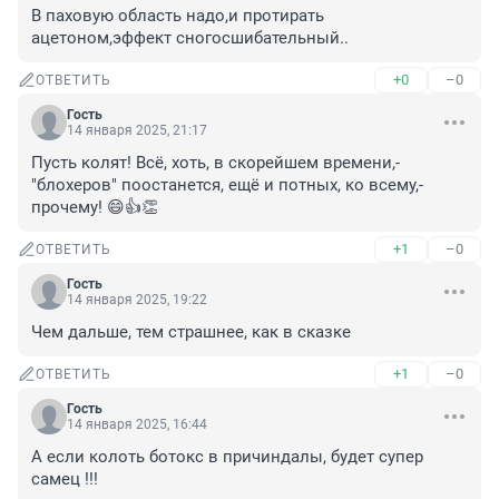
В паховую область надо,и протирать 
ацетоном,эффект сногосшибательный..
+0
–0
ОТВЕТИТЬ
Гость
14 января 2025, 21:17
Пусть колят! Всё, хоть, в скорейшем времени,- 
"блохеров" поостанется, ещё и потных, ко всему,- 
прочему! 😄👍👏
+1
–0
ОТВЕТИТЬ
Гость
14 января 2025, 19:22
Чем дальше, тем страшнее, как в сказке
+1
–0
ОТВЕТИТЬ
Гость
14 января 2025, 16:44
А если колоть ботокс в причиндалы, будет супер 
самец !!!