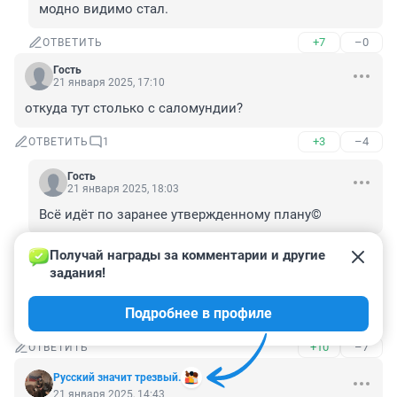
модно видимо стал.
+7
–0
ОТВЕТИТЬ
Гость
21 января 2025, 17:10
откуда тут столько с саломундии?
+3
–4
ОТВЕТИТЬ
1
Гость
21 января 2025, 18:03
Всё идёт по заранее утвержденному плану©
+7
–1
ОТВЕТИТЬ
Получай награды за комментарии и другие 
задания!
Гость
21 января 2025, 16:58
Подробнее в профиле
Вечная память и царствие небесное русскому воину.
+10
–7
ОТВЕТИТЬ
Русский значит трезвый.
21 января 2025, 14:43