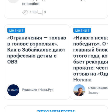
способов
7 335
3
МНЕНИЕ
МНЕНИЕ
«Ограничения — только
«Никого нельз
в голове взрослых».
победить». О ч
Как в Забайкалье дают
главный блокб
профессию детям с
этого года, ко
ОВЗ
бьет рекорды 
прокате: честн
отзыв на «Оди
Нолана
Стас Соколов
Редакция «Чита.Ру»
Эксперт
РЕКОМЕНДУЕМ