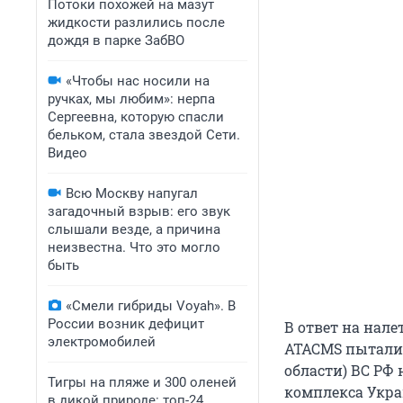
Потоки похожей на мазут
жидкости разлились после
дождя в парке ЗабВО
«Чтобы нас носили на
ручках, мы любим»: нерпа
Сергеевна, которую спасли
бельком, стала звездой Сети.
Видео
Всю Москву напугал
загадочный взрыв: его звук
слышали везде, а причина
неизвестна. Что это могло
быть
«Смели гибриды Voyah». В
России возник дефицит
В ответ на нал
электромобилей
ATACMS пыталис
области) ВС РФ
Тигры на пляже и 300 оленей
комплекса Укра
в дикой природе: топ-24