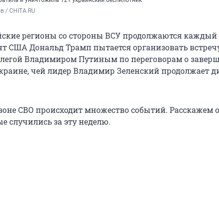
ватила и уничтожила 121 украинский беспилотник
в / CHITA.RU
йские регионы со стороны ВСУ продолжаются каждый 
т США Дональд Трамп пытается организовать встречу
ллегой Владимиром Путиным по переговорам о завер
краине, чей лидер Владимир Зеленский продолжает д
зоне СВО происходит множество событий. Расскажем 
е случились за эту неделю.