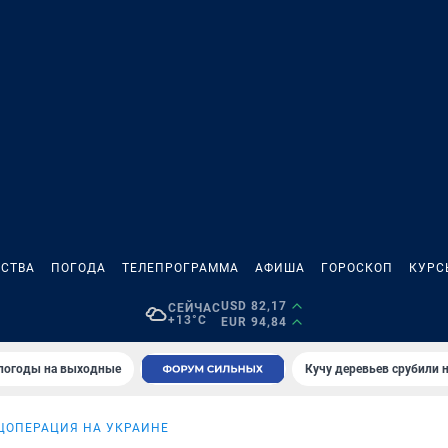
СТВА
ПОГОДА
ТЕЛЕПРОГРАММА
АФИША
ГОРОСКОП
КУРС
USD 82,17
СЕЙЧАС
+13°C
EUR 94,84
 погоды на выходные
Кучу деревьев срубили н
ЦОПЕРАЦИЯ НА УКРАИНЕ