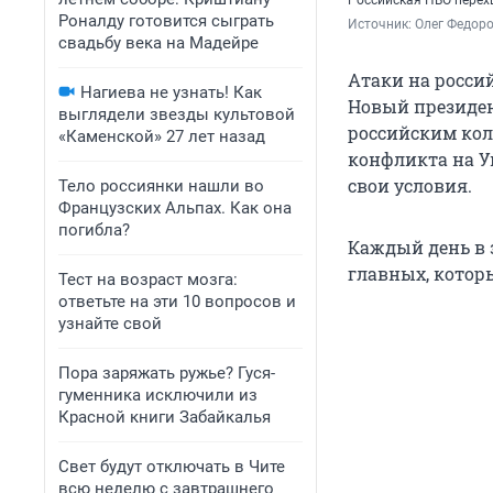
Российская ПВО перех
Роналду готовится сыграть
Источник: 
Олег Федоро
свадьбу века на Мадейре
Атаки на росси
Нагиева не узнать! Как
Новый президен
выглядели звезды культовой
российским ко
«Каменской» 27 лет назад
конфликта на У
свои условия.
Тело россиянки нашли во
Французских Альпах. Как она
погибла?
Каждый день в 
главных, которы
Тест на возраст мозга:
ответьте на эти 10 вопросов и
узнайте свой
Пора заряжать ружье? Гуся-
гуменника исключили из
Красной книги Забайкалья
Свет будут отключать в Чите
всю неделю с завтрашнего