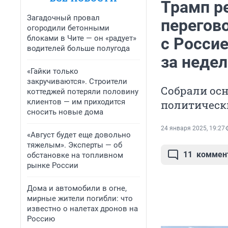
Трамп р
Загадочный провал
перегов
огородили бетонными
блоками в Чите — он «радует»
с Россие
водителей больше полугода
за неде
«Гайки только
закручиваются». Строители
Собрали осн
коттеджей потеряли половину
клиентов — им приходится
политическ
сносить новые дома
24 января 2025, 19:27
«Август будет еще довольно
тяжелым». Эксперты — об
11
коммен
обстановке на топливном
рынке России
Дома и автомобили в огне,
мирные жители погибли: что
известно о налетах дронов на
Россию