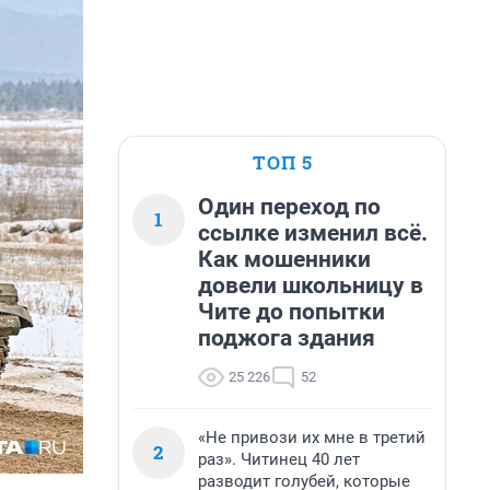
ТОП 5
Один переход по
1
ссылке изменил всё.
Как мошенники
довели школьницу в
Чите до попытки
поджога здания
25 226
52
«Не привози их мне в третий
2
раз». Читинец 40 лет
разводит голубей, которые