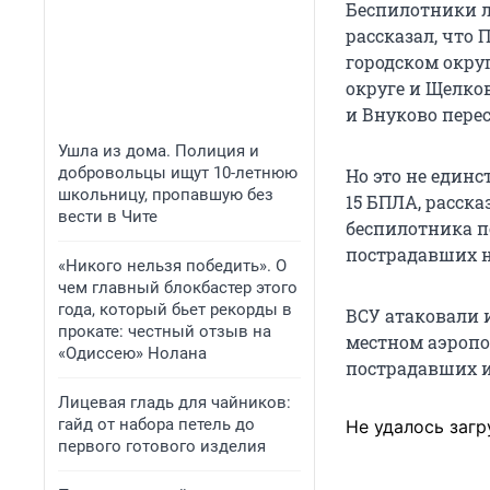
Беспилотники л
рассказал, что
городском окру
округе и Щелко
и Внуково пере
Ушла из дома. Полиция и
добровольцы ищут 10-летнюю
Но это не единс
школьницу, пропавшую без
15 БПЛА, расска
вести в Чите
беспилотника по
пострадавших н
«Никого нельзя победить». О
чем главный блокбастер этого
года, который бьет рекорды в
ВСУ атаковали и
прокате: честный отзыв на
местном аэропо
«Одиссею» Нолана
пострадавших и
Лицевая гладь для чайников:
гайд от набора петель до
Не удалось загр
первого готового изделия