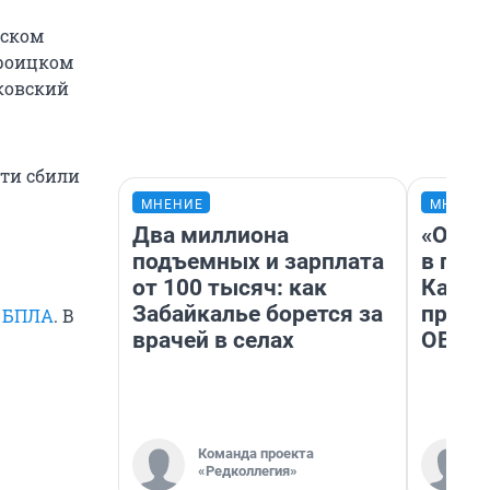
нском
Троицком
уковский
сти сбили
МНЕНИЕ
МНЕНИ
Два миллиона
«Огра
подъемных и зарплата
в гол
от 100 тысяч: как
Как в
Забайкалье борется за
профе
в БПЛА
. В
врачей в селах
ОВЗ
Команда проекта
«Редколлегия»