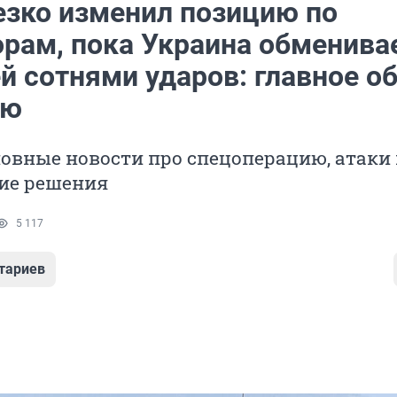
езко изменил позицию по
орам, пока Украина обменива
й сотнями ударов: главное о
лю
овные новости про спецоперацию, атаки
ие решения
5 117
тариев