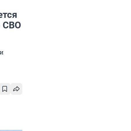
ется
б СВО
 и