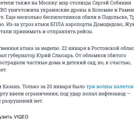
етели также на Москву: мэр столицы Сергей Собянин
 ПВО уничтожила украинские дроны в Коломне и Раме
ге. Еще несколько беспилотников сбили в Подольске, 
во. Из-за угроз атаки БПЛА аэропорты Домодедово, Ж
стали принимать и отправлять рейсы.
твенная атака за неделю. 22 января в Ростовской обла
зал губернатор Юрий Слюсарь. От обломков сбитого
страдали частные дома и детский сад, но, к счастью,
ет.
 Казань. Только за 20 января было
три волны налето
рту ввели ограничения, под удар попал нефтезавод —
 разрушений нет.
узить VIQEO