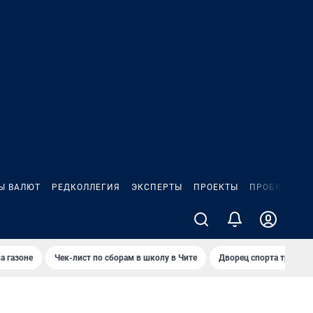
Ы ВАЛЮТ
РЕДКОЛЛЕГИЯ
ЭКСПЕРТЫ
ПРОЕКТЫ
ПРОБКИ
ИГ
а газоне
Чек-лист по сборам в школу в Чите
Дворец спорта требую