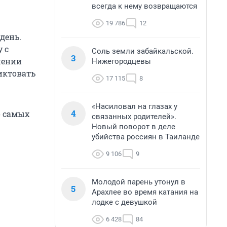
всегда к нему возвращаются
19 786
12
день.
 с
Соль земли забайкальской.
3
шении
Нижегородцевы
иктовать
17 115
8
«Насиловал на глазах у
4
о самых
связанных родителей».
Новый поворот в деле
убийства россиян в Таиланде
9 106
9
Молодой парень утонул в
5
Арахлее во время катания на
лодке с девушкой
6 428
84