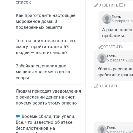
список
ОТВЕТИТЬ
1
Как приготовить настоящее
Гость
мороженое дома: 3
5 февраля 2
проверенных рецепта
А разве палес
проблемы.
Тест на внимательность: его
смогут пройти только 5%
ОТВЕТИТЬ
людей — вы в их числе?
Гость
5 февраля 2025
Забайкалец спалил две
Убрать рассадни
машины знакомого из-за
арабские страны
ссоры
ОТВЕТИТЬ
Людям приходят уведомления
о зачислении денег на счет:
почему верить этому опасно
Восемь сбили, три упали.
Все, что известно об атаке
беспилотников на
Гость
5 февраля 2025