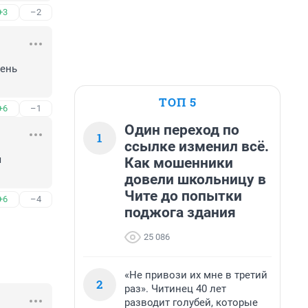
+3
–2
ень 
ТОП 5
+6
–1
Один переход по
1
ссылке изменил всё.
 
Как мошенники
довели школьницу в
Чите до попытки
+6
–4
поджога здания
25 086
«Не привози их мне в третий
2
раз». Читинец 40 лет
разводит голубей, которые