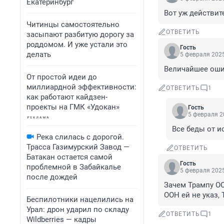
Екатеринбург
Вот уж действит
Читинцы самостоятельно
ОТВЕТИТЬ
засыпают разбитую дорогу за
роддомом. И уже устали это
Гость
делать
5 февраля 2025
Величайшее оши
От простой идеи до
миллиардной эффективности:
ОТВЕТИТЬ
1
как работают кайдзен-
проекты на ГМК «Удокан»
Гость
5 февраля 2
Все беды от и
Река слилась с дорогой.
Трасса Газимурский Завод —
ОТВЕТИТЬ
Батакан остается самой
Гость
проблемной в Забайкалье
5 февраля 2025
после дождей
Зачем Трампу ОО
ООН ей не указ,
Беспилотники нацелились на
Урал: дрон ударил по складу
ОТВЕТИТЬ
1
Wildberries — кадры