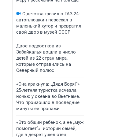
меру пресечения на полгода
С детства грезил о ГАЗ-24:
автоплюшкин переехал в
маленький хутор и превратил
свой двор в музей СССР
Двое подростков из
Забайкалья вошли в число
детей из 22 стран мира,
которые отправились на
Северный полюс
«Она крикнула: „Дядя Боря!“»
25-летняя туристка исчезла
ночью у океана во Вьетнаме.
Что произошло в последние
минуты ее пропажи
«Это общий ребенок, а не „муж
помогает“»: истории семей,
где в декрет ушел отец