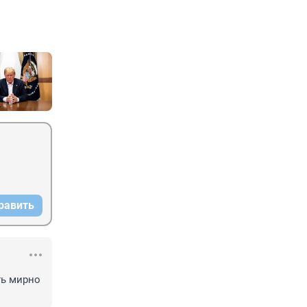
равить
ь мирно 