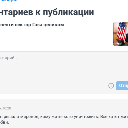
БЛИКАЦИИ
нтариев к публикации
снести сектор Газа целиком
Отп
, 10:20
г, решало мировое, кому жить- кого уничтожить. Все хотят жит
юбви,