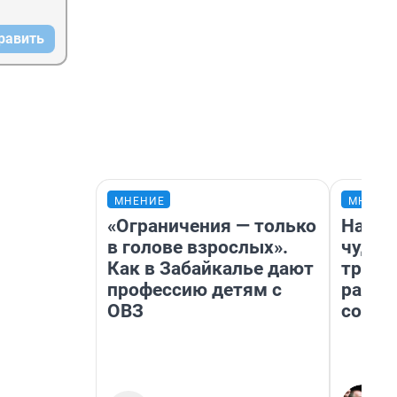
равить
МНЕНИЕ
МНЕНИ
«Ограничения — только
Насле
в голове взрослых».
чудом
Как в Забайкалье дают
транс
профессию детям с
разне
ОВЗ
совет