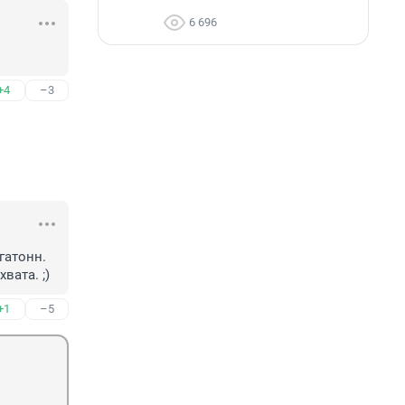
6 696
+4
–3
атонн. 
вата. ;)
+1
–5