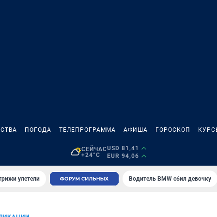
СТВА
ПОГОДА
ТЕЛЕПРОГРАММА
АФИША
ГОРОСКОП
КУРС
USD 81,41
СЕЙЧАС
+24°C
EUR 94,06
трижи улетели
Водитель BMW сбил девочку