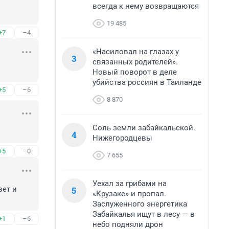
всегда к нему возвращаются
19 485
+7
–4
«Насиловал на глазах у
3
связанных родителей».
Новый поворот в деле
убийства россиян в Таиланде
+5
–6
8 870
Соль земли забайкальской.
4
Нижегородцевы
+5
–0
7 655
Уехал за грибами на
5
ет и 
«Крузаке» и пропал.
Заслуженного энергетика
Забайкалья ищут в лесу — в
+1
–6
небо подняли дрон