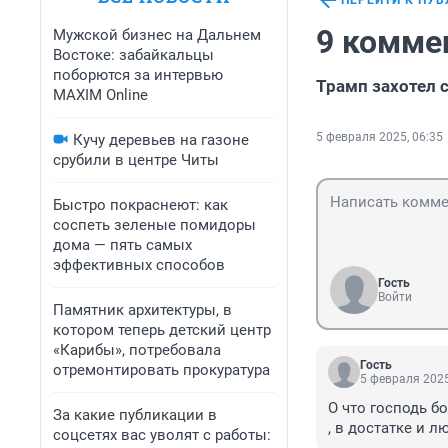
ПЕРЕЙТИ К ПУ
9 комме
Мужской бизнес на Дальнем
Востоке: забайкальцы
поборются за интервью
Трамп захотел 
MAXIM Online
5 февраля 2025, 06:35
Кучу деревьев на газоне
срубили в центре Читы
Быстро покраснеют: как
соспеть зеленые помидоры
дома — пять самых
эффективных способов
Гость
Войти
Памятник архитектуры, в
котором теперь детский центр
«Карибы», потребовала
Гость
отремонтировать прокуратура
5 февраля 2025
О что господь бо
За какие публикации в
, в достатке и л
соцсетях вас уволят с работы: