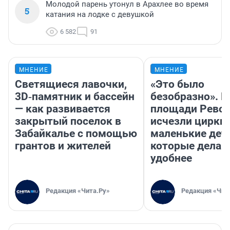
Молодой парень утонул в Арахлее во время
5
катания на лодке с девушкой
6 582
91
МНЕНИЕ
МНЕНИЕ
Светящиеся лавочки,
«Это было
3D‑памятник и бассейн
безобразно». П
— как развивается
площади Рево
закрытый поселок в
исчезли цирки 
Забайкалье с помощью
маленькие дет
грантов и жителей
которые делаю
удобнее
Редакция «Чита.Ру»
Редакция «Чит