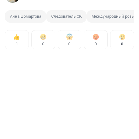
Анна Цомартова
Следователь СК
Международный розыск
1
0
0
0
0