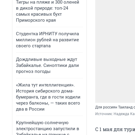
Тигры на пляже и 300 оленей
в дикой природе: топ-24
самых красивых бухт
Приморского края
Студентка ИРНИТУ получила
миллион рублей на развитие
своего стартапа
Дождливые выходные ждут
Забайкалье. Синоптики дали
прогноз погоды
«Жила тут интеллигенция».
История сибирского дома-
бумеранга, где в гости ходили
через балконы, — таких всего
Для россиян Таиланд 
два в России
Источник: 
Надежда Кас
Крупнейшую солнечную
электростанцию запустили в
С 1 мая для тур
Забайкалье на границе с