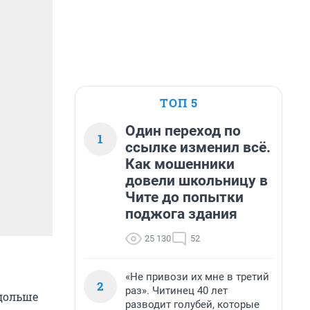
ТОП 5
Один переход по
1
ссылке изменил всё.
Как мошенники
довели школьницу в
Чите до попытки
поджога здания
25 130
52
«Не привози их мне в третий
2
раз». Читинец 40 лет
 дольше
разводит голубей, которые