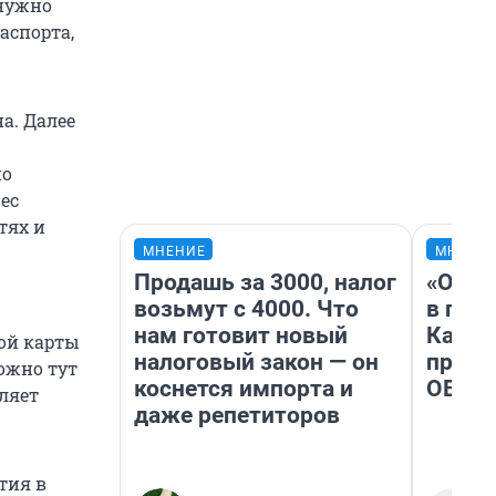
 нужно
аспорта,
а. Далее
но
ес
тях и
МНЕНИЕ
МНЕНИ
Продашь за 3000, налог
«Огра
возьмут с 4000. Что
в гол
нам готовит новый
Как в
ой карты
налоговый закон — он
профе
ожно тут
коснется импорта и
ОВЗ
ляет
даже репетиторов
тия в