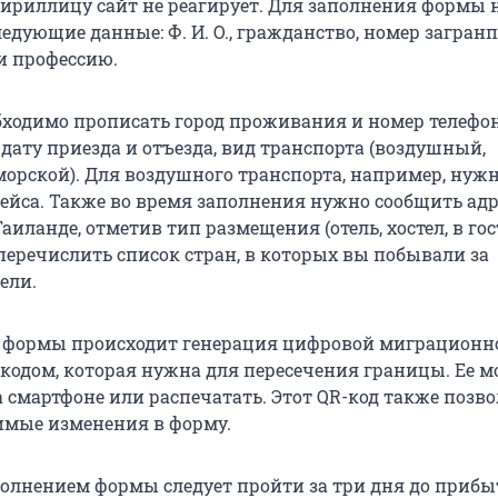
кириллицу сайт не реагирует. Для заполнения формы
ледующие данные: Ф. И. О., гражданство, номер загранп
и профессию.
обходимо прописать город проживания и номер телефон
 дату приезда и отъезда, вид транспорта (воздушный,
орской). Для воздушного транспорта, например, нуж
рейса. Также во время заполнения нужно сообщить адр
иланде, отметив тип размещения (отель, хостел, в гос
це перечислить список стран, в которых вы побывали за
ели.
и формы происходит генерация цифровой миграционн
-кодом, которая нужна для пересечения границы. Ее м
 смартфоне или распечатать. Этот QR-код также позво
имые изменения в форму.
полнением формы следует пройти за три дня до прибы