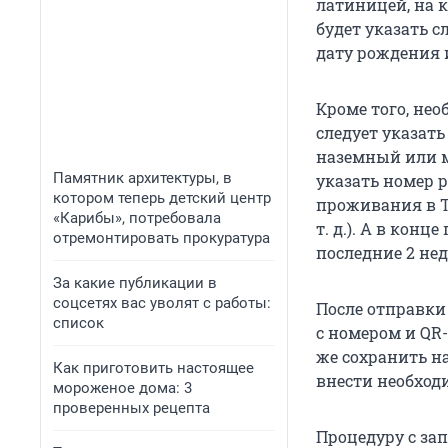
латиницей, на 
будет указать с
дату рождения 
Кроме того, не
следует указать
наземный или м
Памятник архитектуры, в
указать номер 
котором теперь детский центр
проживания в Та
«Карибы», потребовала
т. д.). А в кон
отремонтировать прокуратура
последние 2 нед
За какие публикации в
соцсетях вас уволят с работы:
После отправк
список
с номером и QR
же сохранить на
Как приготовить настоящее
внести необход
мороженое дома: 3
проверенных рецепта
Процедуру с за