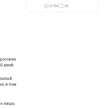
6 724
39
 россиян
0 дней.
альный
х, в том
но лишь