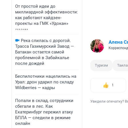
От простой идеи до
миллиардной эффективности:
как работают кайдзен-
проекты на ГМК «Удокан»
Река слилась с дорогой.
Алена С
Трасса Газимурский Завод —
Корреспонд
Батакан остается самой
проблемной в Забайкалье
после дождей
Туризм
Таила
Беспилотники нацелились на
Урал: дрон ударил по складу
1
Wildberries — кадры
Попали в склад, сотрудники
Увидели опечатку? В
сбегали в лес. Как
Екатеринбург пережил атаку
БПЛА — следили в режиме
онлайн