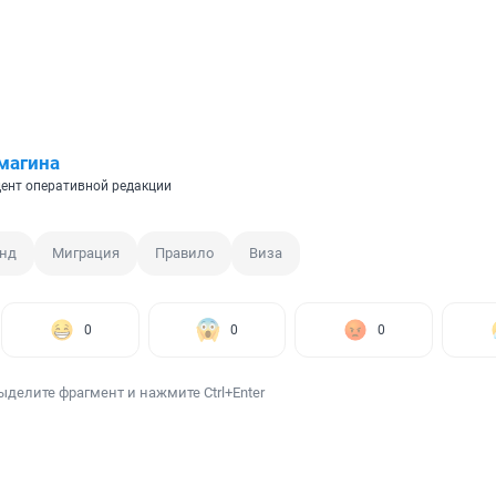
магина
ент оперативной редакции
нд
Миграция
Правило
Виза
0
0
0
ыделите фрагмент и нажмите Ctrl+Enter