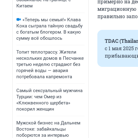
примерно на дес
Китаем
миграционную ка
правильно запо
«Теперь мы семья!» Клава
Кока сыграла тайную свадьбу
с богатым блогером. В какую
сумму всё обошлось
TDAC (Thailan
с 1 мая 2025 
Топит теплотрассу. Жители
прибывающие
нескольких домов в Песчанке
третью неделю страдают без
горячей воды — авария
потребовала капремонта
Самый сексуальный мужчина
Турции: чем Омер из
«Клюквенного щербета»
покорил женщин
Мужской бизнес на Дальнем
Востоке: забайкальцы
поборются за интервью