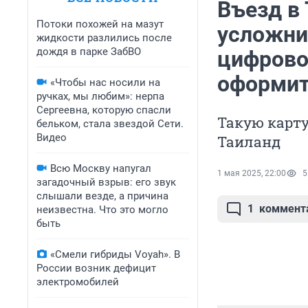
Въезд в
Потоки похожей на мазут
усложнил
жидкости разлились после
дождя в парке ЗабВО
цифровой
оформи
«Чтобы нас носили на
ручках, мы любим»: нерпа
Сергеевна, которую спасли
Такую карту
бельком, стала звездой Сети.
Видео
Таиланд
Всю Москву напугал
1 мая 2025, 22:00
5
загадочный взрыв: его звук
слышали везде, а причина
1
коммент
неизвестна. Что это могло
быть
«Смели гибриды Voyah». В
России возник дефицит
электромобилей