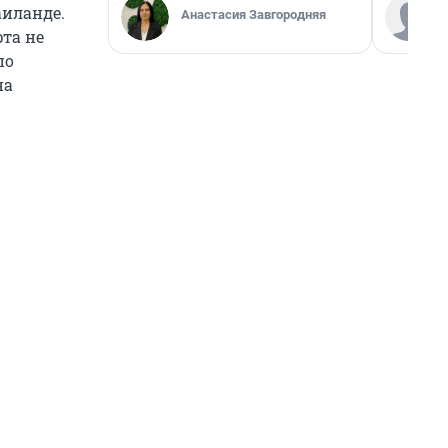
аиланде.
Анастасия Завгородняя
та не
по
на