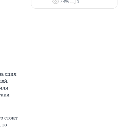
7 496
3
за спил
лей.
 или
таки
то стоит
 то