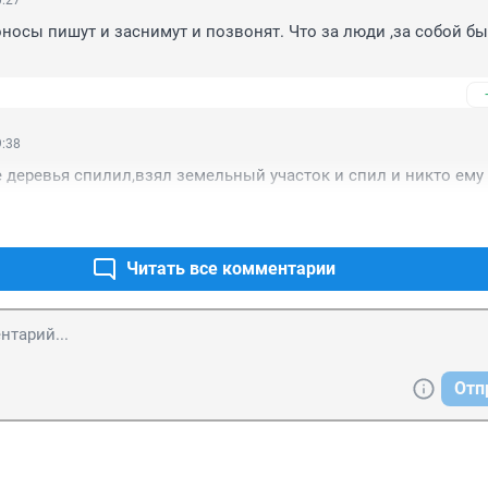
0:27
оносы пишут и заснимут и позвонят. Что за люди ,за собой бы 
9:38
 деревья спилил,взял земельный участок и спил и никто ему 
Читать все комментарии
Отп