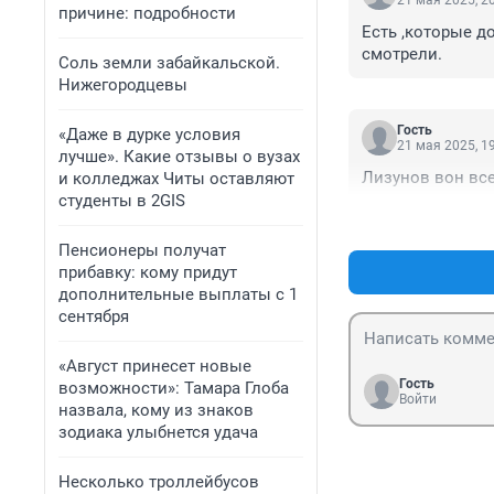
21 мая 2025, 2
причине: подробности
Есть ,которые д
смотрели.
Соль земли забайкальской.
Нижегородцевы
Гость
«Даже в дурке условия
21 мая 2025, 1
лучше». Какие отзывы о вузах
Лизунов вон все
и колледжах Читы оставляют
студенты в 2GIS
Пенсионеры получат
прибавку: кому придут
дополнительные выплаты с 1
сентября
«Август принесет новые
Гость
возможности»: Тамара Глоба
Войти
назвала, кому из знаков
зодиака улыбнется удача
Несколько троллейбусов