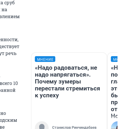
а сруб
 на
авлением
енности,
ществует
ут речь
МНЕНИЕ
МНЕНИ
«Надо радоваться, не
«Нико
надо напрягаться».
побед
б
Почему зумеры
главн
всего 10
перестали стремиться
этого
ранной
к успеху
бьет 
прока
отзыв
ано
Нолан
родским
ве
Станислав Ринчиндабаев