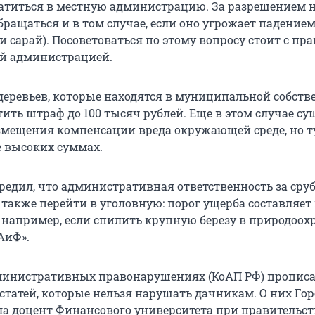
атиться в местную администрацию. За разрешением н
ращаться и в том случае, если оно угрожает падением
и сарай). Посоветоваться по этому вопросу стоит с пр
й администрацией.
 деревьев, которые находятся в муниципальной собств
ить штраф до 100 тысяч рублей. Еще в этом случае су
змещения компенсации вреда окружающей среде, но т
е высоких суммах.
редил, что административная ответственность за сру
также перейти в уголовную: порог ущерба составляет 
 например, если спилить крупную березу в природоох
«АиФ».
дминистративных правонарушениях (КоАП РФ) пропис
 статей, которые нельзя нарушать дачникам. О них Го
ла доцент Финансового университета при правительст