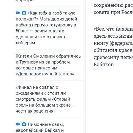
сохранению рас
совета при Росл
«Как тебя в гроб такую
положат?» Мать двоих детей
набила первую татуировку в
«Всё, что наход
50 лет — зачем она это
здесь есть нюан
сделала и что отвечает
книгу (федерал
хейтерам
обитания крас
Жители Смоленки обратились
древесину нельз
к Трутневу из-за проблем,
Кобяков.
которые принес им
«Дальневосточный гектар»
«Финал не совпал с
ожиданиями»: стоит ли
смотреть фильм «Старый
орел» на большом экране —
честная рецензия
Лимонные сады,
европейский Байкал и