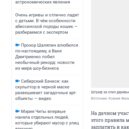
астрономических явления
Очень игривы и отлично ладят
с детьми. В чём особенности
абиссинской породы кошек —
разбираемся с экспертом
Прохор Шаляпин влюбился
по-настоящему, а Ваня
Дмитриенко побил
необычный рекорд: новости
из мира шоу-бизнеса
Сибирский Бэнкси: как
скульптор в черной маске
развешивает загадочные арт-
Штраф за спил деревь
объекты — видео
Источник: 
Ксения Фили
Мэрия Читы впервые
На дачном участ
наняла отдельных людей,
этого правила 
которые убирают мусор с улиц
заплатить и ка
вручную