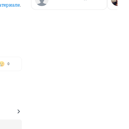
атериале
.
0