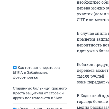
необходимо обр
дерева можно об
участок (дом ил
СНТ или местно
В случае спила
придется заплат
вероятность во
идет уже о боле
Кобяков предуп
Как готовят операторов
деревьев может 
БПЛА в Забайкалье:
тысяч рублей —
фоторепортаж
зоне, передает 
Старинную больницу Красного
Креста защитили от строек и
В Кодексе об а
других посягательств в Чите
гораздо больше
медиа рассказа