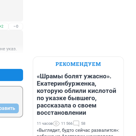
+2
–0
не указ.
+1
–0
РЕКОМЕНДУЕМ
«Шрамы болят ужасно».
Екатеринбурженка,
которую облили кислотой
по указке бывшего,
рассказала о своем
равить
восстановлении
11 часов
11 566
58
«Выглядит, будто сейчас развалится»: