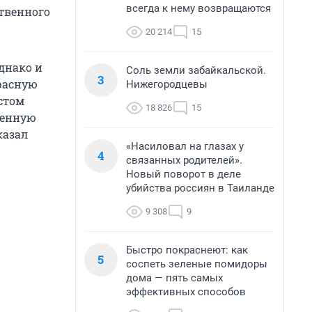
всегда к нему возвращаются
твенного
20 214
15
однако и
Соль земли забайкальской.
3
Красную
Нижегородцевы
стом
18 826
15
ченную
казал
«Насиловал на глазах у
4
связанных родителей».
Новый поворот в деле
убийства россиян в Таиланде
9 308
9
Быстро покраснеют: как
5
соспеть зеленые помидоры
дома — пять самых
эффективных способов