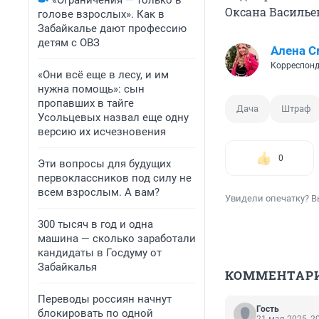
«Ограничения — только в
Оксана Василье
голове взрослых». Как в
Забайкалье дают профессию
детям с ОВЗ
Алена С
Корреспонд
«Они всё еще в лесу, и им
нужна помощь»: сын
пропавших в тайге
Дача
Штраф
Усольцевых назвал еще одну
версию их исчезновения
0
Эти вопросы для будущих
первоклассников под силу не
всем взрослым. А вам?
Увидели опечатку? В
300 тысяч в год и одна
машина — сколько заработали
кандидаты в Госдуму от
Забайкалья
КОММЕНТАР
Переводы россиян начнут
Гость
блокировать по одной