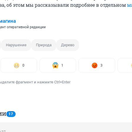
ва, об этом мы рассказывали подробнее в отдельном
м
магина
ент оперативной редакции
Нарушение
Природа
Дерево
0
1
3
ыделите фрагмент и нажмите Ctrl+Enter
ИИ
17