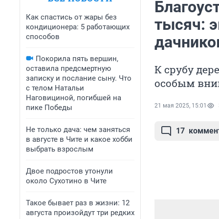
Благоуст
Как спастись от жары без
тысяч: 
кондиционера: 5 работающих
способов
дачнико
Покорила пять вершин,
К срубу дер
оставила предсмертную
записку и послание сыну. Что
особым вн
с телом Натальи
Наговициной, погибшей на
21 мая 2025, 15:01
пике Победы
Не только дача: чем заняться
17
коммен
в августе в Чите и какое хобби
выбрать взрослым
Двое подростов утонули
около Сухотино в Чите
Такое бывает раз в жизни: 12
августа произойдут три редких