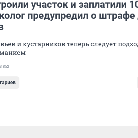
роили участок и заплатили 1
эколог предупредил о штрафе
в
евьев и кустарников теперь следует подхо
иманием
3 852
тариев