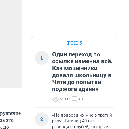
ТОП 5
Один переход по
1
ссылке изменил всё.
Как мошенники
довели школьницу в
Чите до попытки
поджога здания
25 805
61
нарушение
«Не привози их мне в третий
2
за это
раз». Читинец 40 лет
ы по
разводит голубей, которые