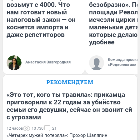
возьмут с 4000. Что
безобразно». П
нам готовит новый
площади Револ
налоговый закон — он
исчезли цирки и
коснется импорта и
маленькие дета
даже репетиторов
которые делают
удобнее
Команда проект
Анастасия Завгородняя
«Редколлегия»
РЕКОМЕНДУЕМ
«Это тот, кого ты травила»: прикамца
приговорили к 22 годам за убийство
семьи его девушки, сейчас он звонит ей
с угрозами
12 часов
10 730
21
«Четырех мужей потеряла»: Прохор Шаляпин