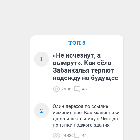
ТОП 5
«Не исчезнут, а
1
вымрут». Как сёла
Забайкалья теряют
надежду на будущее
26 382
48
Один переход по ссылке
2
изменил всё. Как мошенники
довели школьницу в Чите до
попытки поджога здания
24 430
44