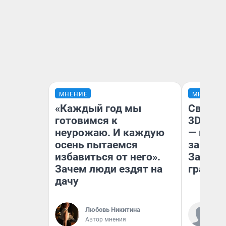
МНЕНИЕ
МНЕНИЕ
«Каждый год мы
Светящ
готовимся к
3D‑пам
неурожаю. И каждую
— как 
осень пытаемся
закрыт
избавиться от него».
Забайк
Зачем люди ездят на
гранто
дачу
Ко
Любовь Никитина
«Р
Автор мнения