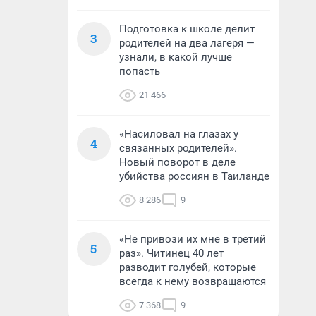
Подготовка к школе делит
3
родителей на два лагеря —
узнали, в какой лучше
попасть
21 466
«Насиловал на глазах у
4
связанных родителей».
Новый поворот в деле
убийства россиян в Таиланде
8 286
9
«Не привози их мне в третий
5
раз». Читинец 40 лет
разводит голубей, которые
всегда к нему возвращаются
7 368
9