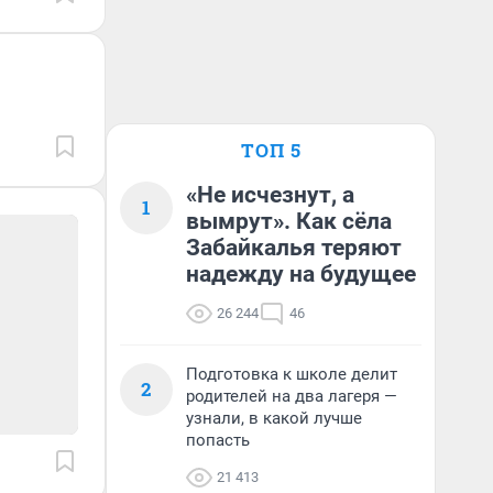
ТОП 5
«Не исчезнут, а
1
вымрут». Как сёла
Забайкалья теряют
надежду на будущее
26 244
46
Подготовка к школе делит
2
родителей на два лагеря —
узнали, в какой лучше
попасть
21 413