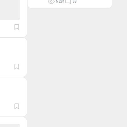
6 281
38