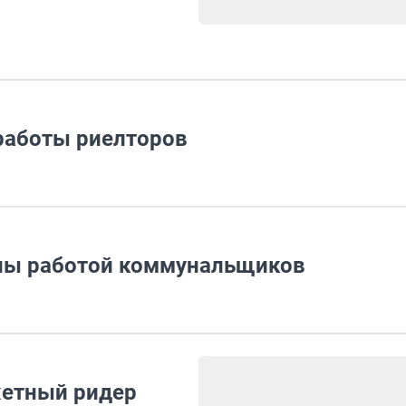
 работы риелторов
ьны работой коммунальщиков
жетный ридер