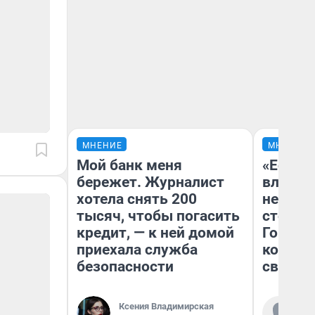
МНЕНИЕ
МНЕНИЕ
Мой банк меня
«Если в
бережет. Журналист
влюбит
хотела снять 200
неправ
тысяч, чтобы погасить
сторон
кредит, — к ней домой
Горном
приехала служба
комфор
безопасности
своими
Ко
Ксения Владимирская