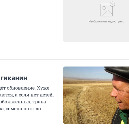
огиканин
дёт обновление. Хуже
тся, а если нет детей,
о обожжённых, трава
а, семена пожгло.