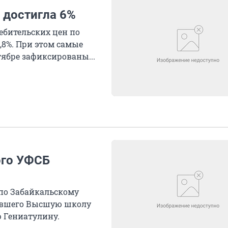
 достигла 6%
ебительских цен по
,8%. При этом самые
ябре зафиксированы...
ого УФСБ
по Забайкальскому
ившего Высшую школу
ю Гениатулину.