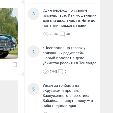
Один переход по ссылке
3
изменил всё. Как мошенники
довели школьницу в Чите до
попытки поджога здания
20 348
40
«Насиловал на глазах у
4
связанных родителей».
Новый поворот в деле
убийства россиян в Таиланде
7 943
9
Уехал за грибами на
5
«Крузаке» и пропал.
Заслуженного энергетика
Забайкалья ищут в лесу — в
небо подняли дрон