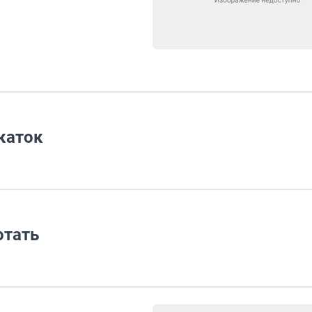
каток
отать