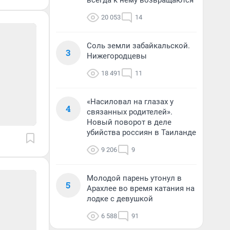
всегда к нему возвращаются
20 053
14
Соль земли забайкальской.
3
Нижегородцевы
18 491
11
«Насиловал на глазах у
4
связанных родителей».
Новый поворот в деле
убийства россиян в Таиланде
9 206
9
Молодой парень утонул в
5
Арахлее во время катания на
лодке с девушкой
6 588
91