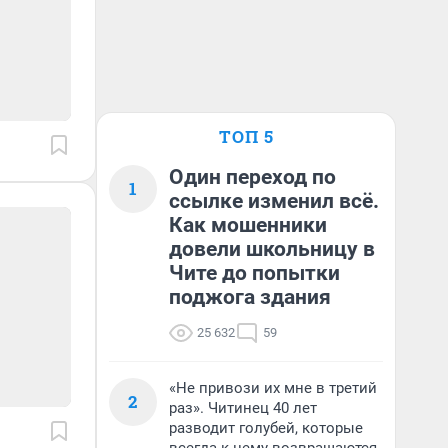
ТОП 5
Один переход по
1
ссылке изменил всё.
Как мошенники
довели школьницу в
Чите до попытки
поджога здания
25 632
59
«Не привози их мне в третий
2
раз». Читинец 40 лет
разводит голубей, которые