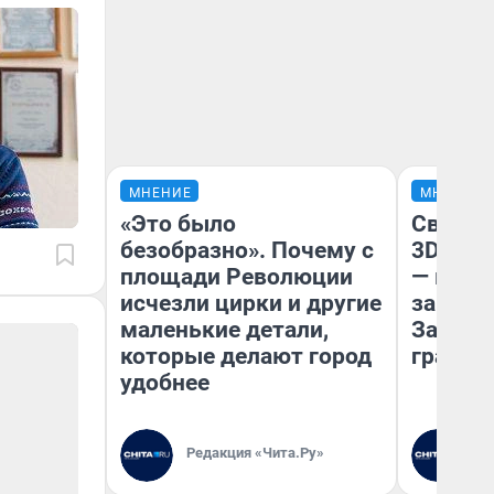
МНЕНИЕ
МНЕНИЕ
«Это было
Светящ
безобразно». Почему с
3D‑пам
площади Революции
— как 
исчезли цирки и другие
закрыт
маленькие детали,
Забайк
которые делают город
гранто
удобнее
Редакция «Чита.Ру»
Ре