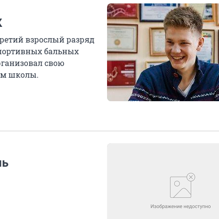
К
третий взрослый разряд
спортивных бальных
организовал свою
ом школы.
ль