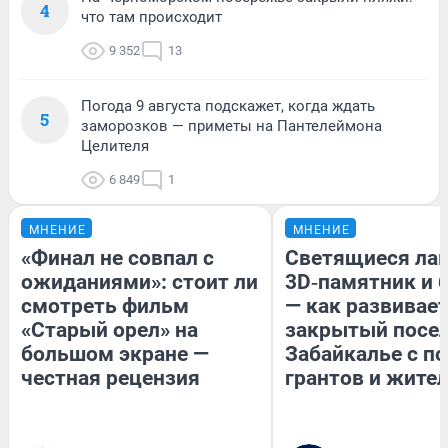
4
что там происходит
9 352
13
Погода 9 августа подскажет, когда ждать
5
заморозков — приметы на Пантелеймона
Целителя
6 849
1
МНЕНИЕ
МНЕНИЕ
«Финал не совпал с
Светящиеся лав
ожиданиями»: стоит ли
3D‑памятник и 
смотреть фильм
— как развивае
«Старый орел» на
закрытый посел
большом экране —
Забайкалье с 
честная рецензия
грантов и жите