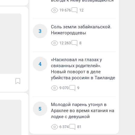
всегда к нему возвращаются
19 676
12
Соль земли забайкальской.
3
Нижегородцевы
12 263
8
«Насиловал на глазах у
4
связанных родителей».
Новый поворот в деле
убийства россиян в Таиланде
9 070
9
Молодой парень утонул в
5
Арахлее во время катания на
лодке с девушкой
6 374
81