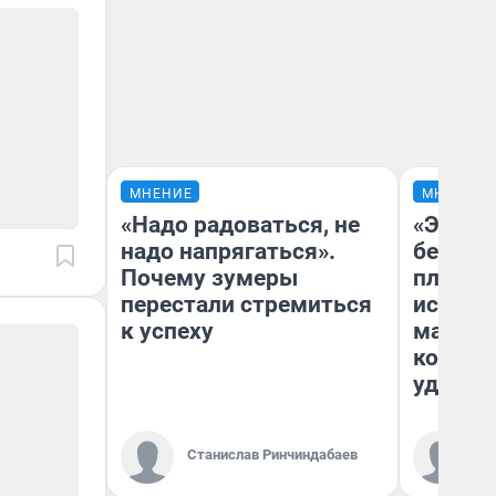
МНЕНИЕ
МНЕНИЕ
«Надо радоваться, не
«Это б
надо напрягаться».
безобр
Почему зумеры
площад
перестали стремиться
исчезл
к успеху
малень
которы
удобне
Ко
Станислав Ринчиндабаев
«Р