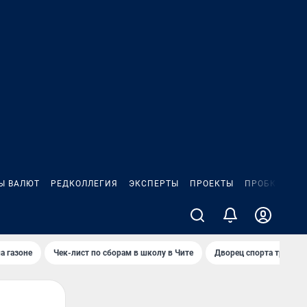
Ы ВАЛЮТ
РЕДКОЛЛЕГИЯ
ЭКСПЕРТЫ
ПРОЕКТЫ
ПРОБКИ
ИГ
а газоне
Чек-лист по сборам в школу в Чите
Дворец спорта требую