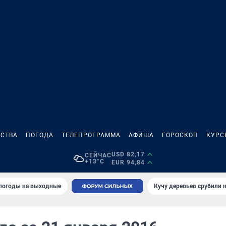
СТВА
ПОГОДА
ТЕЛЕПРОГРАММА
АФИША
ГОРОСКОП
КУРС
USD 82,17
СЕЙЧАС
+13°C
EUR 94,84
 погоды на выходные
Кучу деревьев срубили н