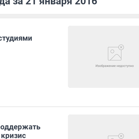
да за 21 января 2016
 студиями
поддержать
 кризис