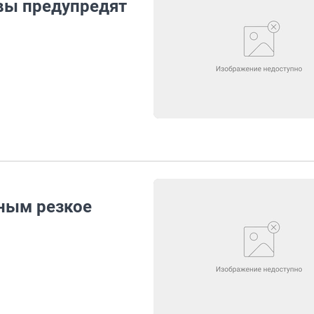
авы предупредят
ным резкое