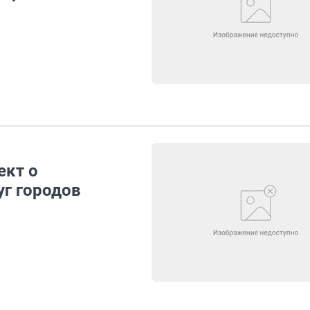
ект о
уг городов