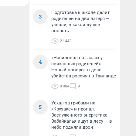
Подготовка к школе делит
3
родителей на два лагеря —
узнали, в какой лучше
попасть
21 442
«Насиловал на глазах у
4
связанных родителей».
Новый поворот в деле
убийства россиян в Таиланде
8 084
9
Уехал за грибами на
5
«Крузаке» и пропал.
Заслуженного энергетика
Забайкалья ищут в лесу — в
небо подняли дрон