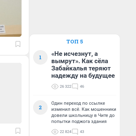
ТОП 5
«Не исчезнут, а
1
вымрут». Как сёла
Забайкалья теряют
надежду на будущее
26 322
46
Один переход по ссылке
2
изменил всё. Как мошенники
довели школьницу в Чите до
попытки поджога здания
22 824
43