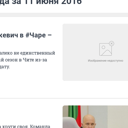
да за 11 июня 2016
кевич в #Чаре –
 далеко не единственный
й сезон в Чите из-за
ату.
а круги своя. Команда