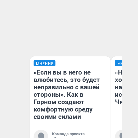
МНЕНИЕ
МНЕНИЕ
«Если вы в него не
«Начат
влюбитесь, это будет
хозяин
неправильно с вашей
наводя
стороны». Как в
истори
Горном создают
Читы
комфортную среду
своими силами
Команда проекта
Ко