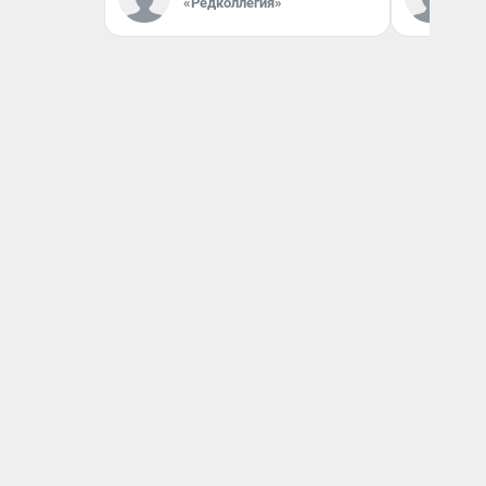
«Редколлегия»
«Р