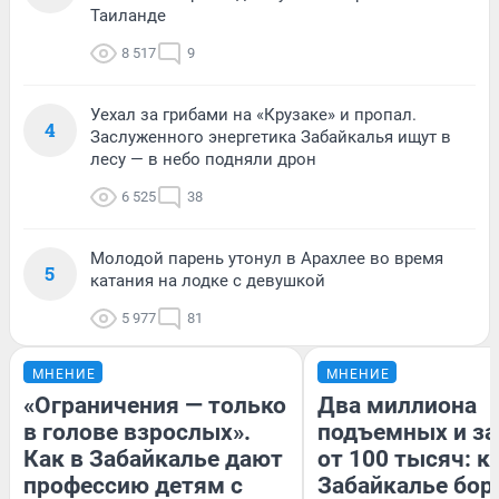
Таиланде
8 517
9
Уехал за грибами на «Крузаке» и пропал.
4
Заслуженного энергетика Забайкалья ищут в
лесу — в небо подняли дрон
6 525
38
Молодой парень утонул в Арахлее во время
5
катания на лодке с девушкой
5 977
81
МНЕНИЕ
МНЕНИЕ
«Ограничения — только
Два миллиона
в голове взрослых».
подъемных и за
Как в Забайкалье дают
от 100 тысяч: к
профессию детям с
Забайкалье бор