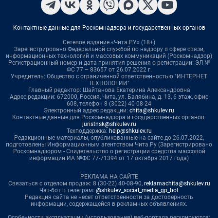
Контактные данные для Роскомнадзора и государственных органов
Сетевое издание «Чита.РУ» (18+)
Зарегистрировано Федеральной службой по надзору в сфере связи,
информационных технологий и массовых коммуникаций (Роскомнадзор)
Регистрационный номер и дата принятия решения о регистрации: ЭЛ №
ФС 77 – 83657 от 26.07.2022 г.
Учредитель: Общество с ограниченной ответственностью "ИНТЕРНЕТ
ТЕХНОЛОГИИ"
Главный редактор: Шайтанова Екатерина Александровна
Адрес редакции: 672000, Россия, Чита, ул. Балябина, д. 13, 6 этаж, офис
608, телефон 8 (3022) 40-08-24
Электронный адрес редакции:
chita@shkulev.ru
Контактные данные для Роскомнадзора и государственных органов:
juristnsk@shkulev.ru
Техподдержка:
help@shkulev.ru
Редакционные материалы, опубликованные на сайте до 26.07.2022,
подготовлены Информационным агентством Чита.Ру (Зарегистрировано
Роскомнадзором - Свидетельство о регистрации средства массовой
информации ИА №ФС 77-71394 от 17 октября 2017 года)
РЕКЛАМА НА САЙТЕ
Связаться с отделом продаж: 8 (30-22) 40-08-90,
reklamachita@shkulev.ru
Чат-бот в телеграм:
@shkulev_social_media_gp_bot
Редакция сайта не несет ответственности за достоверность
информации, содержащейся в рекламных объявлениях.
Особенности эксплуатации (использования) веб-портала регулируются: