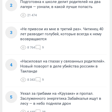
Подготовка к школе делит родителей на два
2
лагеря — узнали, в какой лучше попасть
21 474
«Не привози их мне в третий раз». Читинец 40
3
лет разводит голубей, которые всегда к нему
возвращаются
8 764
9
«Насиловал на глазах у связанных родителей».
4
Новый поворот в деле убийства россиян в
Таиланде
8 343
9
Уехал за грибами на «Крузаке» и пропал.
5
Заслуженного энергетика Забайкалья ищут в
лесу — в небо подняли дрон
6 448
38