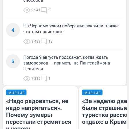
способов
9 941
3
На Черноморском побережье закрыли пляжи:
4
что там происходит
9 483
13
Погода 9 августа подскажет, когда ждать
5
заморозков — приметы на Пантелеймона
Целителя
7 215
1
МНЕНИЕ
МНЕНИЕ
«Надо радоваться, не
«За неделю две
надо напрягаться».
были страшные
Почему зумеры
туристка расска
перестали стремиться
отдыхе в Крым
к успеху