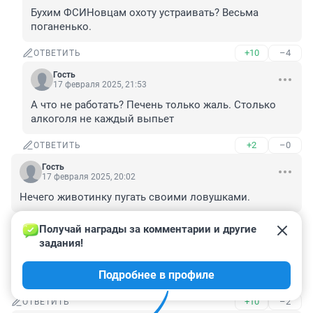
Бухим ФСИНовцам охоту устраивать? Весьма 
поганенько.
+10
–4
ОТВЕТИТЬ
Гость
17 февраля 2025, 21:53
А что не работать? Печень только жаль. Столько 
алкоголя не каждый выпьет
+2
–0
ОТВЕТИТЬ
Гость
17 февраля 2025, 20:02
Нечего животинку пугать своими ловушками.
+8
–1
ОТВЕТИТЬ
Получай награды за комментарии и другие 
задания!
Гость
17 февраля 2025, 19:58
Подробнее в профиле
Там остался запах,. кровавых рук охотоведа
+10
–2
ОТВЕТИТЬ