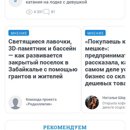
5
катания на лодке с девушкой
6 331
81
МНЕНИЕ
МНЕНИЕ
Светящиеся лавочки,
«Покупаешь ко
3D‑памятник и бассейн
мешке»:
— как развивается
предпринимат
закрытый поселок в
рассказала, как
Забайкалье с помощью
самом деле ус
грантов и жителей
бизнес со скл
дешевых това
Наталья Шорох
Команда проекта
Открыла кофейн
«Редколлегия»
деньги соцразв
РЕКОМЕНДУЕМ