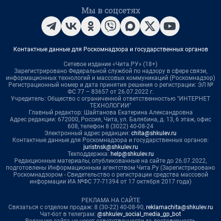
Мы в соцсетях
Контактные данные для Роскомнадзора и государственных органов
Сетевое издание «Чита.РУ» (18+)
Зарегистрировано Федеральной службой по надзору в сфере связи,
информационных технологий и массовых коммуникаций (Роскомнадзор)
Регистрационный номер и дата принятия решения о регистрации: ЭЛ №
ФС 77 – 83657 от 26.07.2022 г.
Учредитель: Общество с ограниченной ответственностью "ИНТЕРНЕТ
ТЕХНОЛОГИИ"
Главный редактор: Шайтанова Екатерина Александровна
Адрес редакции: 672000, Россия, Чита, ул. Балябина, д. 13, 6 этаж, офис
608, телефон 8 (3022) 40-08-24
Электронный адрес редакции:
chita@shkulev.ru
Контактные данные для Роскомнадзора и государственных органов:
juristnsk@shkulev.ru
Техподдержка:
help@shkulev.ru
Редакционные материалы, опубликованные на сайте до 26.07.2022,
подготовлены Информационным агентством Чита.Ру (Зарегистрировано
Роскомнадзором - Свидетельство о регистрации средства массовой
информации ИА №ФС 77-71394 от 17 октября 2017 года)
РЕКЛАМА НА САЙТЕ
Связаться с отделом продаж: 8 (30-22) 40-08-90,
reklamachita@shkulev.ru
Чат-бот в телеграм:
@shkulev_social_media_gp_bot