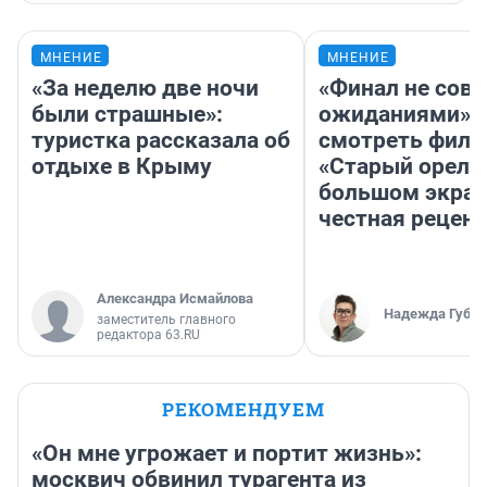
МНЕНИЕ
МНЕНИЕ
«За неделю две ночи
«Финал не совп
были страшные»:
ожиданиями»: 
туристка рассказала об
смотреть фил
отдыхе в Крыму
«Старый орел» 
большом экран
честная рецен
Александра Исмайлова
Надежда Губар
заместитель главного
редактора 63.RU
РЕКОМЕНДУЕМ
«Он мне угрожает и портит жизнь»:
москвич обвинил турагента из