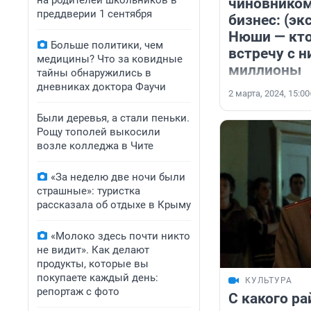
на родителей школьников в
чиновником
преддверии 1 сентября
бизнес: (э
Нюши — кто
Больше политики, чем
встречу с н
медицины? Что за ковидные
миллионы
тайны обнаружились в
дневниках доктора Фаучи
2 марта, 2024, 15:00
Были деревья, а стали пеньки.
Рощу тополей выкосили
возле колледжа в Чите
«За неделю две ночи были
страшные»: туристка
рассказала об отдыхе в Крыму
«Молоко здесь почти никто
не видит». Как делают
продукты, которые вы
покупаете каждый день:
КУЛЬТУРА
репортаж с фото
С какого ра