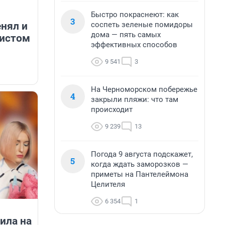
Быстро покраснеют: как
3
нял и
соспеть зеленые помидоры
дома — пять самых
тистом
эффективных способов
9 541
3
На Черноморском побережье
4
закрыли пляжи: что там
происходит
9 239
13
Погода 9 августа подскажет,
5
когда ждать заморозков —
приметы на Пантелеймона
Целителя
6 354
1
ила на