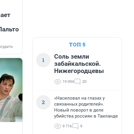
вает
Пальто
ТОП 5
судить
Соль земли
1
забайкальской.
Нижегородцевы
19 094
20
«Насиловал на глазах у
2
связанных родителей».
Новый поворот в деле
убийства россиян в Таиланде
9 716
9