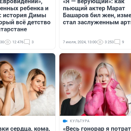
«Евровидении»,
«Я — верующий»: как
енных ребенка и
пьющий актер Марат
: история Димы
Башаров бил жен, изме
орый всё детство
стал заслуженным ар
атарстане
:30
12 476
3
7 июля, 2024, 13:00
3 253
9
КУЛЬТУРА
ки сердца, кома,
«Весь гонорар я потрат