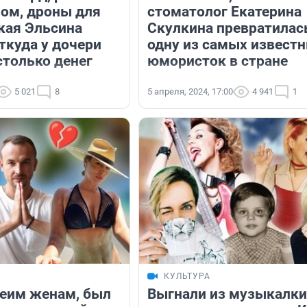
ом, дроны для
стоматолог Екатерина
акая Эльсина
Скулкина превратилас
ткуда у дочери
одну из самых извест
столько денег
юмористок в стране
5 021
8
5 апреля, 2024, 17:00
4 941
1
Я
КУЛЬТУРА
еим женам, был
Выгнали из музыкалки,