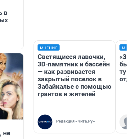
ь в
ных
МНЕНИЕ
МНЕНИ
Светящиеся лавочки,
«За н
3D‑памятник и бассейн
были 
— как развивается
турис
закрытый поселок в
отдых
Забайкалье с помощью
грантов и жителей
Редакция «Чита.Ру»
 не