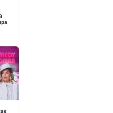
й
ера
как