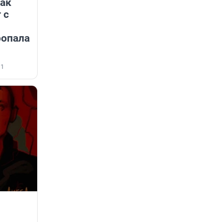
Как
 с
ропала
1