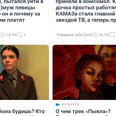
, пытался уйти в
приняли в комсомол. 
кс)муж певицы
дочка простых работяг
 он и почему за
КАМАЗа стала главной
им платят
звездой ТВ, а теперь п
18 790
2
15 февраля, 2024, 20:00
30 775
КУЛЬТУРА
йона будешь? Кто
О чем трек «Пыяла»?