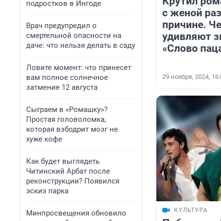
Крутил ром
подростков в Ингоде
с женой раз
причине. Ч
Врач предупредил о
удивляют з
смертельной опасности на
даче: что нельзя делать в саду
«Слово пац
Ловите момент: что принесет
вам полное солнечное
29 ноября, 2024, 16
затмение 12 августа
Сыграем в «Ромашку»?
Простая головоломка,
которая взбодрит мозг не
хуже кофе
Как будет выглядеть
Читинский Арбат после
реконструкции? Появился
эскиз парка
КУЛЬТУРА
Минпросвещения обновило