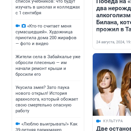
Победа на 
список учебников: что будут
изучать в школах и колледжах
два нерожд
с 1 сентября
алкоголизм
Билана, кот
«Кто-то считает меня
прожил в Т
сумасшедшей». Художница
приютила дома 200 жирафов
24 августа, 2024, 19
— фото и видео
Жители села в Забайкалье уже
обросли плесенью — им
начали ремонт крыши и
бросили его
Укусила змея? Зато паука
нового открыл! История
арахнолога, который обожает
свою смертельно опасную
работу
КУЛЬТУРА
«Люблю выигрывать!» Как
Две останов
39-летняя парикмахер