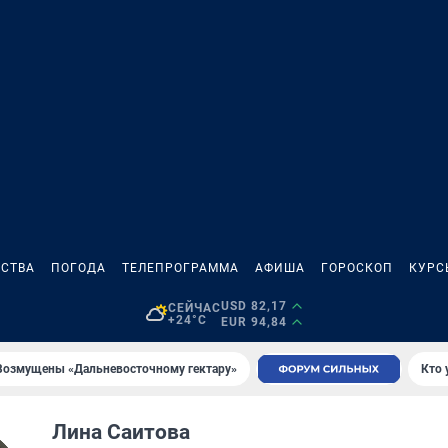
СТВА
ПОГОДА
ТЕЛЕПРОГРАММА
АФИША
ГОРОСКОП
КУРС
USD 82,17
СЕЙЧАС
+24°C
EUR 94,84
Возмущены «Дальневосточному гектару»
Кто 
Лина Саитова