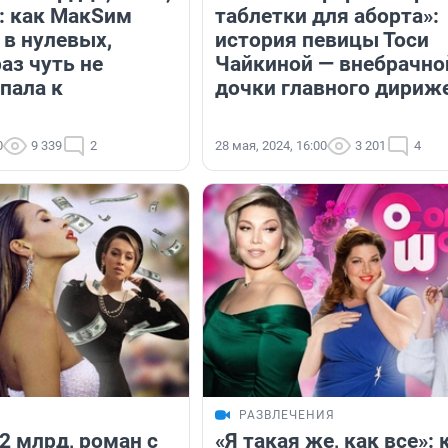
: как МакSим
таблетки для аборта»:
 в нулевых,
история певицы Тоси
аз чуть не
Чайкиной — внебрачно
пала к
дочки главного дириж
0
9 339
2
28 мая, 2024, 16:00
3 201
4
Я
РАЗВЛЕЧЕНИЯ
2 млрд, роман с
«Я такая же, как все»: 