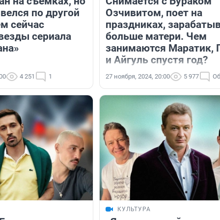
ан на съемках, но
Снимается с Бураком
велся по другой
Озчивитом, поет на
ем сейчас
праздниках, зарабаты
везды сериала
больше матери. Чем
ана»
занимаются Маратик, 
и Айгуль спустя год?
:00
4 251
1
27 ноября, 2024, 20:00
5 977
Об
КУЛЬТУРА