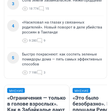
Соль земли забайкальской. Нижегородцевы
3
18 774
15
«Насиловал на глазах у связанных
4
родителей». Новый поворот в деле убийства
россиян в Таиланде
9 280
9
Быстро покраснеют: как соспеть зеленые
5
помидоры дома — пять самых эффективных
способов
7 198
3
МНЕНИЕ
МНЕНИЕ
«Ограничения — только
«Это было
в голове взрослых».
безобразно». П
Как в Забайкалье дают
площади Рево