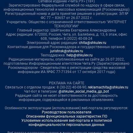
Сетевое издание «Чита.РУ» (18+)
Зарегистрировано Федеральной службой по надзору в сфере связи,
информационных технологий и массовых коммуникаций (Роскомнадзор)
Регистрационный номер и дата принятия решения о регистрации: ЭЛ №
ФС 77 – 83657 от 26.07.2022 г.
Учредитель: Общество с ограниченной ответственностью "ИНТЕРНЕТ
ТЕХНОЛОГИИ"
Главный редактор: Шайтанова Екатерина Александровна
Адрес редакции: 672000, Россия, Чита, ул. Балябина, д. 13, 6 этаж, офис
608, телефон 8 (3022) 40-08-24
Электронный адрес редакции:
chita@shkulev.ru
Контактные данные для Роскомнадзора и государственных органов:
juristnsk@shkulev.ru
Техподдержка:
help@shkulev.ru
Редакционные материалы, опубликованные на сайте до 26.07.2022,
подготовлены Информационным агентством Чита.Ру (Зарегистрировано
Роскомнадзором - Свидетельство о регистрации средства массовой
информации ИА №ФС 77-71394 от 17 октября 2017 года)
РЕКЛАМА НА САЙТЕ
Связаться с отделом продаж: 8 (30-22) 40-08-90,
reklamachita@shkulev.ru
Чат-бот в телеграм:
@shkulev_social_media_gp_bot
Редакция сайта не несет ответственности за достоверность
информации, содержащейся в рекламных объявлениях.
Особенности эксплуатации (использования) веб-портала регулируются:
Руководством пользователя
Описанием функциональных характеристик ПО
Условиями использования веб-портала и политикой
конфиденциальности персональных данных
Веб-портал распространяется в виде интернет-сервиса, специальные