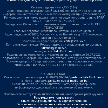
Контактные данные для Роскомнадзора и государственных органов
Сетевое издание «Чита.РУ» (18+)
Зарегистрировано Федеральной службой по надзору в сфере связи,
информационных технологий и массовых коммуникаций (Роскомнадзор)
Регистрационный номер и дата принятия решения о регистрации: ЭЛ №
ФС 77 – 83657 от 26.07.2022 г.
Учредитель: Общество с ограниченной ответственностью "ИНТЕРНЕТ
ТЕХНОЛОГИИ"
Главный редактор: Шайтанова Екатерина Александровна
Адрес редакции: 672000, Россия, Чита, ул. Балябина, д. 13, 6 этаж, офис
608, телефон 8 (3022) 40-08-24
Электронный адрес редакции:
chita@shkulev.ru
Контактные данные для Роскомнадзора и государственных органов:
juristnsk@shkulev.ru
Техподдержка:
help@shkulev.ru
Редакционные материалы, опубликованные на сайте до 26.07.2022,
подготовлены Информационным агентством Чита.Ру (Зарегистрировано
Роскомнадзором - Свидетельство о регистрации средства массовой
информации ИА №ФС 77-71394 от 17 октября 2017 года)
РЕКЛАМА НА САЙТЕ
Связаться с отделом продаж: 8 (30-22) 40-08-90,
reklamachita@shkulev.ru
Чат-бот в телеграм:
@shkulev_social_media_gp_bot
Редакция сайта не несет ответственности за достоверность
информации, содержащейся в рекламных объявлениях.
Особенности эксплуатации (использования) веб-портала регулируются:
Руководством пользователя
Описанием функциональных характеристик ПО
Условиями использования веб-портала и политикой
конфиденциальности персональных данных