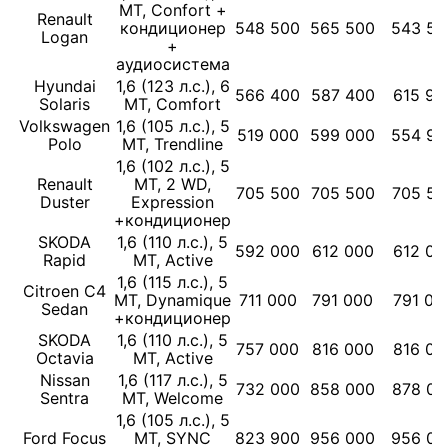
МТ, Confort +
Renault
кондиционер
548 500
565 500
543 50
Logan
+
аудиосистема
Hyundai
1,6 (123 л.с.), 6
566 400
587 400
615 90
Solaris
МТ, Comfort
Volkswagen
1,6 (105 л.с.), 5
519 000
599 000
554 90
Polo
МТ, Trendline
1,6 (102 л.с.), 5
Renault
МТ, 2 WD,
705 500
705 500
705 50
Duster
Expression
+кондиционер
SKODA
1,6 (110 л.с.), 5
592 000
612 000
612 00
Rapid
МТ, Active
1,6 (115 л.с.), 5
Citroen C4
МТ, Dynamique
711 000
791 000
791 00
Sedan
+кондиционер
SKODA
1,6 (110 л.с.), 5
757 000
816 000
816 00
Octavia
МТ, Active
Nissan
1,6 (117 л.с.), 5
732 000
858 000
878 00
Sentra
МТ, Welcome
1,6 (105 л.с.), 5
Ford Focus
МТ, SYNC
823 900
956 000
956 00