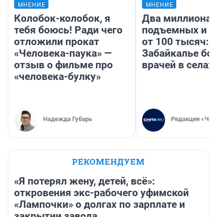
МНЕНИЕ
МНЕНИЕ
Колобок-колобок, я
Два миллиона
тебя боюсь! Ради чего
подъемных и з
отложили прокат
от 100 тысяч: 
«Человека-паука» —
Забайкалье бор
отзыв о фильме про
врачей в селах
«человека-булку»
Надежда Губарь
Редакция «Чит
РЕКОМЕНДУЕМ
«Я потерял жену, детей, всё»:
откровения экс-рабочего уфимской
«Лампочки» о долгах по зарплате и
закрытии завода