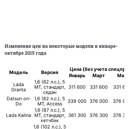
Изменение цен на некоторые модели в январе-
октябре 2015 года
Цена (без учета спецпр
Модель
Версия
Январь
Март
Май
1,6 (82 л.с.), 5
Lada
МТ, стандарт,
311 600
331 600
331 60
Granta
седан
Datsun on-
1,6 (82 л.с.), 5
339 000
376 000
376 00
Do
МТ, Access
1,6 (87 л.с.), 5
Lada Kalina
МТ, стандарт,
361 300
376 300
376 30
хетчбэк
1,6 (102 л.с.), 5