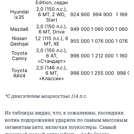
Edition, седан
2,0 (150 л.с.),
Hyundai
6 МТ, 2 WD,
924 900
994 900
1 169 9
ix35
Start
2,0 (150 л.с.),
Mazda6
949 000
1 060 000
1 060 0
6 МТ, Drive
Nissan
1,2 (115 л.с.), 6
955 000
1 076 000
1 076 0
Qashqai
МТ, ХЕ
2,0 (150 л.с.),
Toyota
6 АТ,
998 000
1 212 000
1 160 0
Camry
«Стандарт»
2,0 (146 л.с.),
Toyota
6 МТ,
998 000
1 255 000
998 00
RAV4
«Классик»
*С двигателем мощностью 114 л.с.
Из таблицы видно, что, к сожалению, последняя
волна подорожания ударила по самым массовым
сегментам авто, включая лоукостеры. Самый