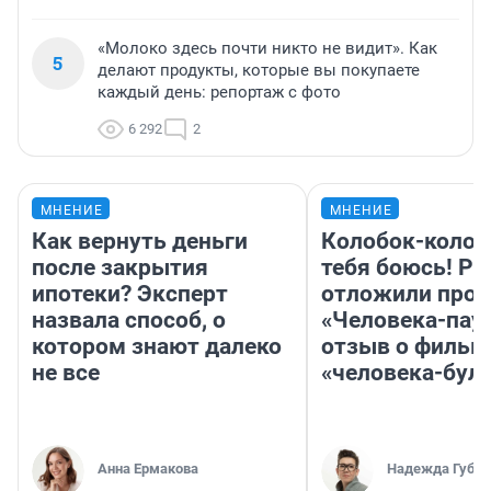
«Молоко здесь почти никто не видит». Как
5
делают продукты, которые вы покупаете
каждый день: репортаж с фото
6 292
2
МНЕНИЕ
МНЕНИЕ
Как вернуть деньги
Колобок-колобо
после закрытия
тебя боюсь! Ра
ипотеки? Эксперт
отложили прок
назвала способ, о
«Человека-пау
котором знают далеко
отзыв о фильм
не все
«человека-бул
Анна Ермакова
Надежда Губар