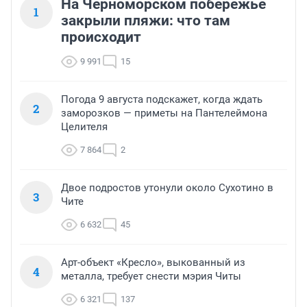
На Черноморском побережье
1
закрыли пляжи: что там
происходит
9 991
15
Погода 9 августа подскажет, когда ждать
2
заморозков — приметы на Пантелеймона
Целителя
7 864
2
Двое подростов утонули около Сухотино в
3
Чите
6 632
45
Арт-объект «Кресло», выкованный из
4
металла, требует снести мэрия Читы
6 321
137