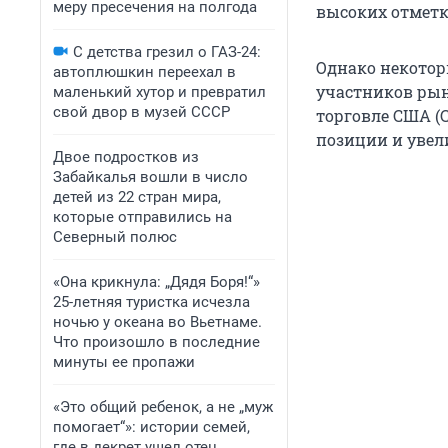
меру пресечения на полгода
высоких отметк
С детства грезил о ГАЗ-24:
Однако некотор
автоплюшкин переехал в
участников рын
маленький хутор и превратил
свой двор в музей СССР
торговле США (
позиции и увел
Двое подростков из
Забайкалья вошли в число
детей из 22 стран мира,
которые отправились на
Северный полюс
«Она крикнула: „Дядя Боря!“»
25-летняя туристка исчезла
ночью у океана во Вьетнаме.
Что произошло в последние
минуты ее пропажи
«Это общий ребенок, а не „муж
помогает“»: истории семей,
где в декрет ушел отец