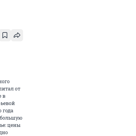
ного
питал от
 в
рьевой
 года
ю большую
ье: цены
рдно