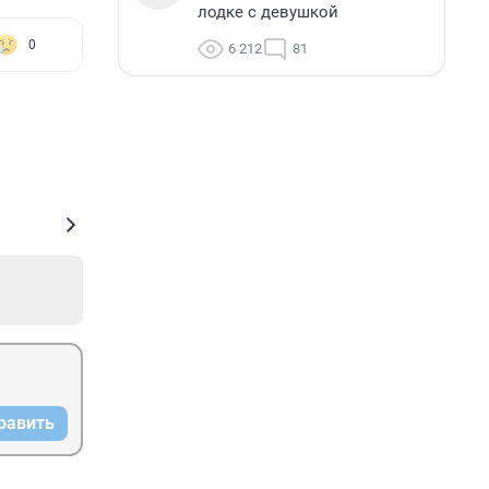
лодке с девушкой
0
6 212
81
равить