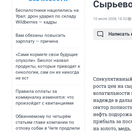
Сырьево
Беспилотники нацелились на
Урал: дрон ударил по складу
10 июля 2008, 18:32
Wildberries — кадры
Написать
Вам обязаны повысить
зарплату — причина
«Сами кормите свои будущие
опухоли». Биолог назвал
продукты, которые приводят к
онкологии, сам он их никогда
не ест
Спекулятивный 
роста цен на с
Правила оплаты за
волатильности 
коммуналку изменятся: что
надежде в даль
произойдет с квитанциями
сектор полност
нефть подорожа
Обвиняемому по четырём
прибыль за посл
статьям главе компании по
на золото, медь
отлову собак в Чите продлили