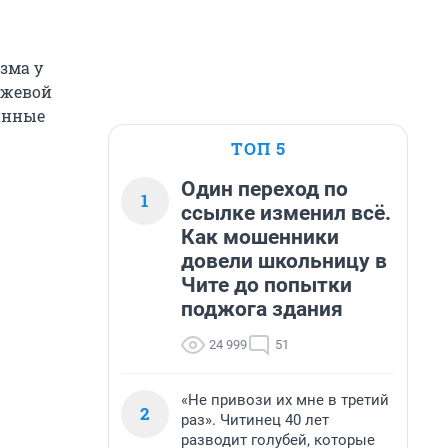
зма у
ржевой
инные
ТОП 5
Один переход по
1
ссылке изменил всё.
Как мошенники
довели школьницу в
Чите до попытки
поджога здания
24 999
51
«Не привози их мне в третий
2
раз». Читинец 40 лет
разводит голубей, которые