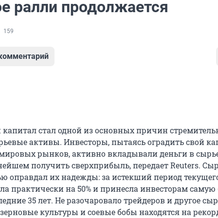
е ралли продолжается
159
 комментарий
капитал стал одной из основных причин стремитель
ырьевые активы. Инвесторы, пытаясь оградить свой ка
мировых рынков, активно вкладывали деньги в сырье
нейшем получить сверхприбыль, передает Reuters. Сы
ью оправдал их надежды: за истекший период текущего
ла практически на 50% и принесла инвесторам саму
едние 35 лет. Не разочаровало трейдеров и другое сыр
, зерновые культуры и соевые бобы находятся на реко