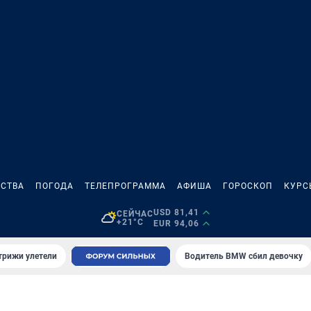
СТВА
ПОГОДА
ТЕЛЕПРОГРАММА
АФИША
ГОРОСКОП
КУРС
USD 81,41
СЕЙЧАС
+21°C
EUR 94,06
трижи улетели
Водитель BMW сбил девочку