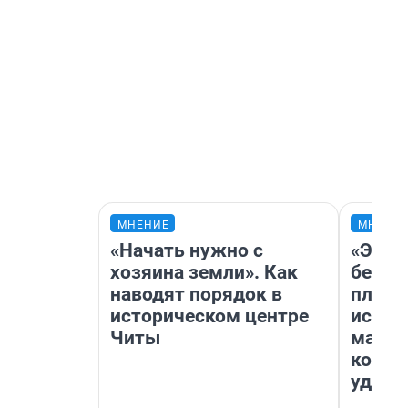
МНЕНИЕ
МНЕНИ
«Начать нужно с
«Это 
хозяина земли». Как
безоб
наводят порядок в
площа
историческом центре
исчез
Читы
мален
котор
удобн