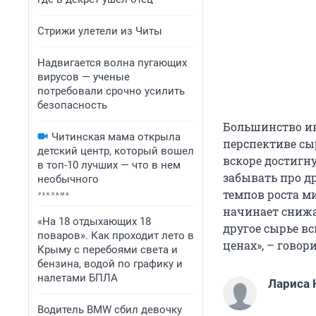
Стрижи улетели из Читы
Надвигается волна пугающих
вирусов — ученые
потребовали срочно усилить
безопасность
Большинство и
Читинская мама открыла
перспективе сы
детский центр, который вошел
вскоре достигну
в топ-10 лучших — что в нем
забывать про др
необычного
темпов роста м
начинает снижат
«На 18 отдыхающих 18
другое сырье в
поваров». Как проходит лето в
ценах», – говори
Крыму с перебоями света и
бензина, водой по графику и
налетами БПЛА
Лариса 
Водитель BMW сбил девочку