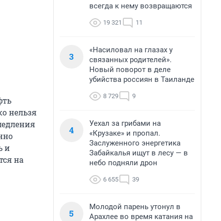
всегда к нему возвращаются
19 321
11
«Насиловал на глазах у
3
связанных родителей».
Новый поворот в деле
убийства россиян в Таиланде
8 729
9
фть
ко нельзя
Уехал за грибами на
амедления
4
«Крузаке» и пропал.
нно
Заслуженного энергетика
ь и
Забайкалья ищут в лесу — в
тся на
небо подняли дрон
6 655
39
Молодой парень утонул в
5
Арахлее во время катания на