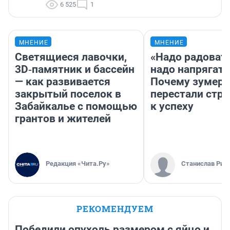
6 525
1
МНЕНИЕ
МНЕНИЕ
Светящиеся лавочки,
«Надо радовать
3D‑памятник и бассейн
надо напрягать
— как развивается
Почему зумер
закрытый поселок в
перестали стр
Забайкалье с помощью
к успеху
грантов и жителей
Редакция «Чита.Ру»
Станислав Рин
РЕКОМЕНДУЕМ
Победили опухоль размером с яйцо и