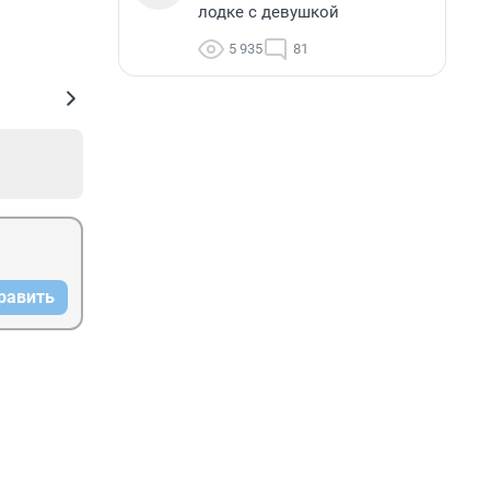
лодке с девушкой
5 935
81
равить