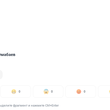
Юмабаев
0
0
0
ыделите фрагмент и нажмите Ctrl+Enter