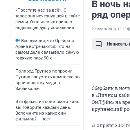
В ночь н
«Простите нас за всё». С
ряд опе
телефона исчезнувшей в тайге
семьи Усольцевых пришло
леденящее душу сообщение
29 марта 2013, 18:23
Все думали, что Орейро и
Написать
Арана встречаются: что на
самом деле связывало самую
горячую пару 90-х
Полпред Трутнев попросил
Путина запустить комплекс по
производству меди в
Сбербанк в ноч
Забайкалье
в «Личном кабин
Эти фразы из советского кино
ОнЛ@йн» на вре
вы говорите каждый день.
крупнейший ро
Вспомните из каких они
фильмов? — тест
«1 апреля 2013 