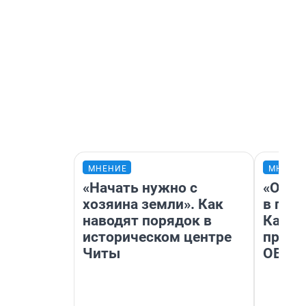
МНЕНИЕ
МНЕНИ
«Начать нужно с
«Огра
хозяина земли». Как
в гол
наводят порядок в
Как в
историческом центре
профе
Читы
ОВЗ