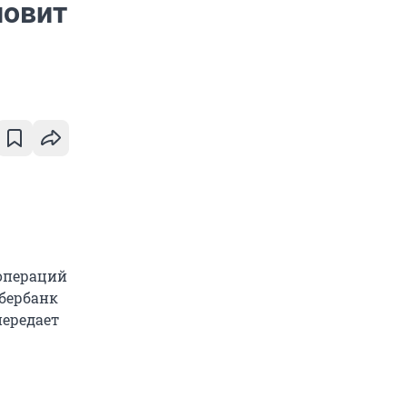
новит
 операций
Сбербанк
передает