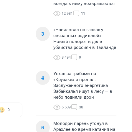
всегда к нему возвращаются
12 981
11
«Насиловал на глазах у
3
связанных родителей».
Новый поворот в деле
убийства россиян в Таиланде
8 494
9
Уехал за грибами на
4
«Крузаке» и пропал.
Заслуженного энергетика
Забайкалья ищут в лесу — в
небо подняли дрон
6 509
38
0
Молодой парень утонул в
5
Арахлее во время катания на