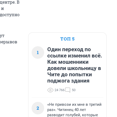
центре. В
 и
едоступно
ут
ТОП 5
ерерывов
Один переход по
1
ссылке изменил всё.
Как мошенники
довели школьницу в
Чите до попытки
поджога здания
24 766
50
«Не привози их мне в третий
2
раз». Читинец 40 лет
разводит голубей, которые