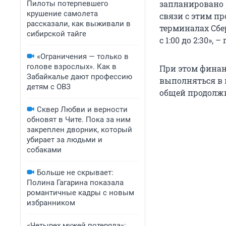
запланировано 
Пилоты потерпевшего
крушение самолета
связи с этим п
рассказали, как выживали в
терминалах Сбе
сибирской тайге
с 1:00 до 2:30»,
«Ограничения — только в
голове взрослых». Как в
При этом финан
Забайкалье дают профессию
выполняться в 
детям с ОВЗ
общей продолжи
Сквер Любви и верности
обновят в Чите. Пока за ним
закреплен дворник, который
убирает за людьми и
собаками
Больше не скрывает:
Полина Гагарина показала
романтичные кадры с новым
избранником
«Четырех мужей потеряла»: