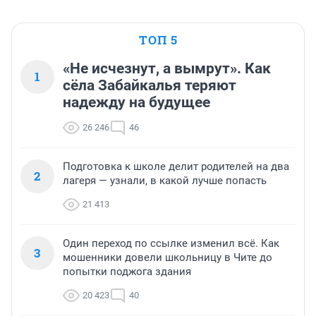
ТОП 5
«Не исчезнут, а вымрут». Как
1
сёла Забайкалья теряют
надежду на будущее
26 246
46
Подготовка к школе делит родителей на два
2
лагеря — узнали, в какой лучше попасть
21 413
Один переход по ссылке изменил всё. Как
3
мошенники довели школьницу в Чите до
попытки поджога здания
20 423
40