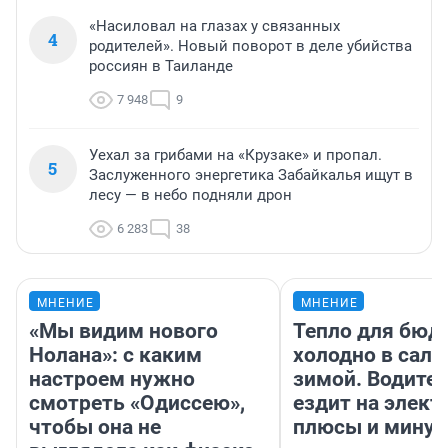
«Насиловал на глазах у связанных
4
родителей». Новый поворот в деле убийства
россиян в Таиланде
7 948
9
Уехал за грибами на «Крузаке» и пропал.
5
Заслуженного энергетика Забайкалья ищут в
лесу — в небо подняли дрон
6 283
38
МНЕНИЕ
МНЕНИЕ
«Мы видим нового
Тепло для бюд
Нолана»: с каким
холодно в сало
настроем нужно
зимой. Водител
смотреть «Одиссею»,
ездит на элект
чтобы она не
плюсы и мину