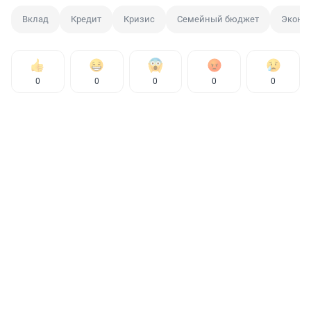
Вклад
Кредит
Кризис
Семейный бюджет
Эконо
0
0
0
0
0