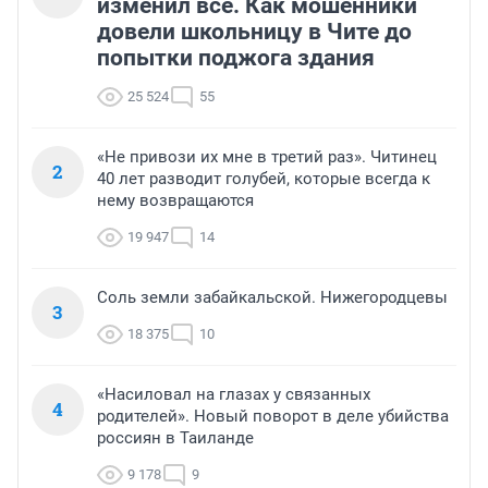
изменил всё. Как мошенники
довели школьницу в Чите до
попытки поджога здания
25 524
55
«Не привози их мне в третий раз». Читинец
2
40 лет разводит голубей, которые всегда к
нему возвращаются
19 947
14
Соль земли забайкальской. Нижегородцевы
3
18 375
10
«Насиловал на глазах у связанных
4
родителей». Новый поворот в деле убийства
россиян в Таиланде
9 178
9