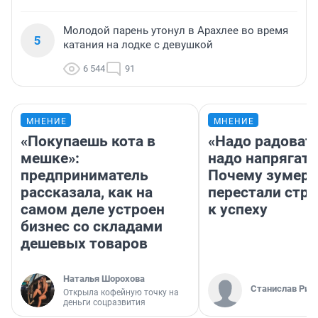
Молодой парень утонул в Арахлее во время
5
катания на лодке с девушкой
6 544
91
МНЕНИЕ
МНЕНИЕ
«Покупаешь кота в
«Надо радовать
мешке»:
надо напрягать
предприниматель
Почему зумер
рассказала, как на
перестали стр
самом деле устроен
к успеху
бизнес со складами
дешевых товаров
Наталья Шорохова
Станислав Рин
Открыла кофейную точку на
деньги соцразвития