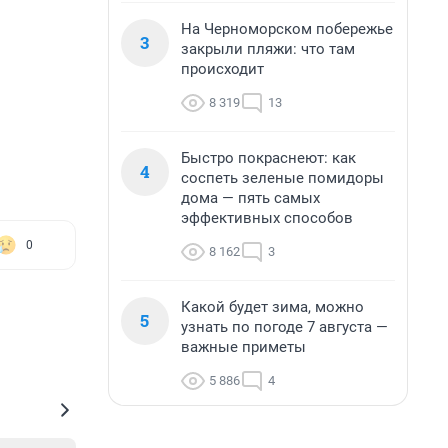
На Черноморском побережье
3
закрыли пляжи: что там
происходит
8 319
13
Быстро покраснеют: как
4
соспеть зеленые помидоры
дома — пять самых
эффективных способов
0
8 162
3
Какой будет зима, можно
5
узнать по погоде 7 августа —
важные приметы
5 886
4