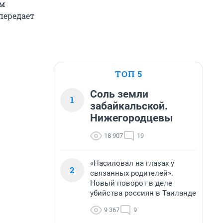
ым
передает
ТОП 5
Соль земли
1
забайкальской.
Нижегородцевы
18 907
19
«Насиловал на глазах у
2
связанных родителей».
Новый поворот в деле
убийства россиян в Таиланде
9 367
9