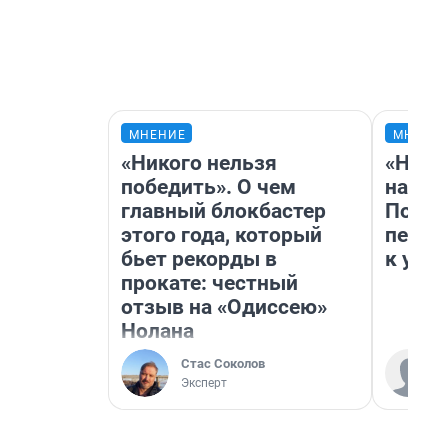
МНЕНИЕ
МНЕНИ
«Никого нельзя
«Надо
победить». О чем
надо 
главный блокбастер
Почем
этого года, который
перес
бьет рекорды в
к успе
прокате: честный
отзыв на «Одиссею»
Нолана
Стас Соколов
Эксперт