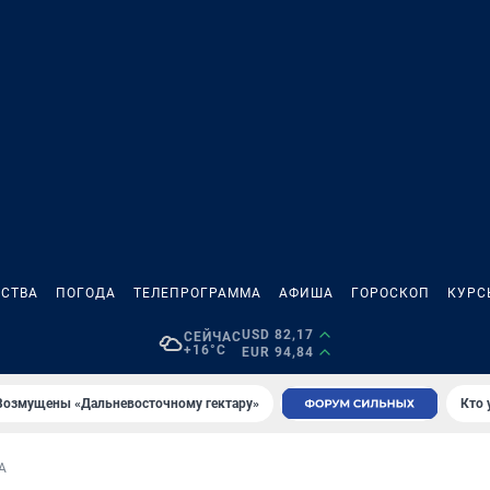
СТВА
ПОГОДА
ТЕЛЕПРОГРАММА
АФИША
ГОРОСКОП
КУРС
USD 82,17
СЕЙЧАС
+16°C
EUR 94,84
Возмущены «Дальневосточному гектару»
Кто 
А