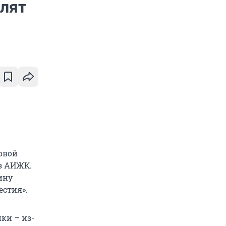
лят
овой
ез АИЖК.
ину
естия».
ки – из-