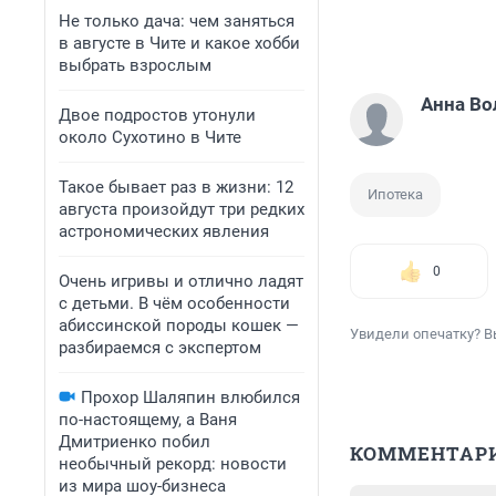
Не только дача: чем заняться
в августе в Чите и какое хобби
выбрать взрослым
Анна Во
Двое подростов утонули
около Сухотино в Чите
Такое бывает раз в жизни: 12
Ипотека
августа произойдут три редких
астрономических явления
0
Очень игривы и отлично ладят
с детьми. В чём особенности
абиссинской породы кошек —
Увидели опечатку? В
разбираемся с экспертом
Прохор Шаляпин влюбился
по-настоящему, а Ваня
Дмитриенко побил
КОММЕНТАР
необычный рекорд: новости
из мира шоу-бизнеса