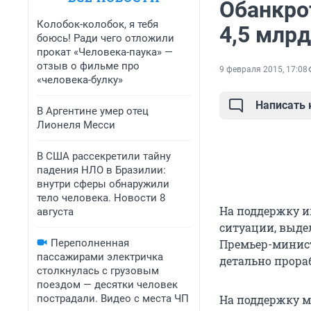
Обанкро
Колобок-колобок, я тебя
4,5 млрд
боюсь! Ради чего отложили
прокат «Человека-паука» —
отзыв о фильме про
9 февраля 2015, 17:08
«человека-булку»
Написать
В Аргентине умер отец
Лионеля Месси
В США рассекретили тайну
падения НЛО в Бразилии:
внутри сферы обнаружили
тело человека. Новости 8
На поддержку и
августа
ситуации, выде
Переполненная
Премьер-минис
пассажирами электричка
детально прора
столкнулась с грузовым
поездом — десятки человек
пострадали. Видео с места ЧП
На поддержку м