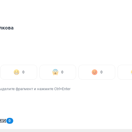
лкова
0
0
0
ыделите фрагмент и нажмите Ctrl+Enter
ИИ
0