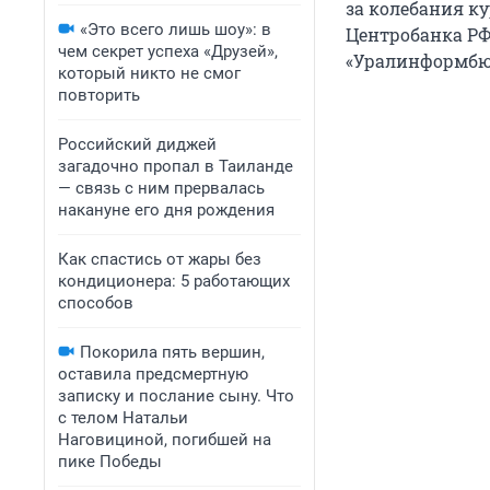
за колебания к
«Это всего лишь шоу»: в
Центробанка РФ
чем секрет успеха «Друзей»,
«Уралинформбю
который никто не смог
повторить
Российский диджей
загадочно пропал в Таиланде
— связь с ним прервалась
накануне его дня рождения
Как спастись от жары без
кондиционера: 5 работающих
способов
Покорила пять вершин,
оставила предсмертную
записку и послание сыну. Что
с телом Натальи
Наговициной, погибшей на
пике Победы