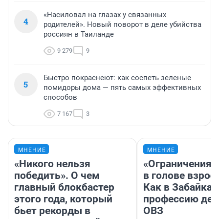
«Насиловал на глазах у связанных
4
родителей». Новый поворот в деле убийства
россиян в Таиланде
9 279
9
Быстро покраснеют: как соспеть зеленые
5
помидоры дома — пять самых эффективных
способов
7 167
3
МНЕНИЕ
МНЕНИЕ
«Никого нельзя
«Ограничения 
победить». О чем
в голове взрос
главный блокбастер
Как в Забайка
этого года, который
профессию дет
бьет рекорды в
ОВЗ